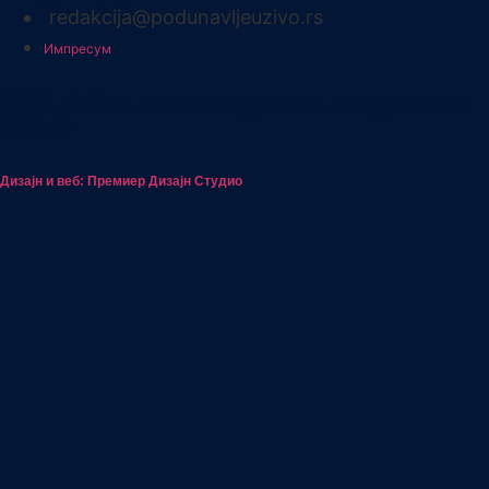
redakcija@podunavljeuzivo.rs
Импресум
2026. © Сва права задржана. Подунавље
Уживо
Дизајн и веб: Премиер Дизајн Студио