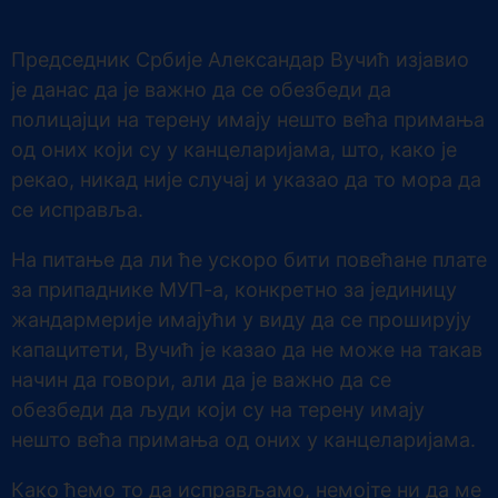
Председник Србије Александар Вучић изјавио
је данас да је важно да се обезбеди да
полицајци на терену имају нешто већа примања
од оних који су у канцеларијама, што, како је
рекао, никад није случај и указао да то мора да
се исправља.
На питање да ли ће ускоро бити повећане плате
за припаднике МУП-а, конкретно за јединицу
жандармерије имајући у виду да се проширују
капацитети, Вучић је казао да не може на такав
начин да говори, али да је важно да се
обезбеди да људи који су на терену имају
нешто већа примања од оних у канцеларијама.
Како ћемо то да исправљамо, немојте ни да ме