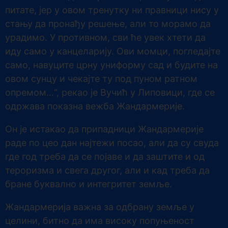
питате, јер у овом тренутку ни правници нису у
стању да пронађу решење, али то морамо да
урадимо. У противном, сви ће увек хтети да
иду само у канцеларију. Ови момци, погледајте
само, навуците црну униформу сад и будите на
овом сунцу и чекајте ту под пуном ратном
опремом…“, рекао је Вучић у Липовици, где се
одржава показна вежба Жандармерије.
Он је истакао да припадници Жандармерије
раде по цео дан најтежи посао, али да су свуда
где год треба да се појаве и да заштите и од
тероризма и свега другог, али и кад треба да
бране буквално и интегритет земље.
Жандармерија важна за одбрану земље у
целини, битно да има високу попуњеност