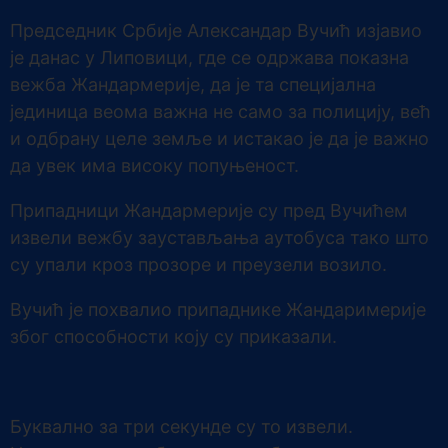
Председник Србије Александар Вучић изјавио
је данас у Липовици, где се одржава показна
вежба Жандармерије, да је та специјална
јединица веома важна не само за полицију, већ
и одбрану целе земље и истакао је да је важно
да увек има високу попуњеност.
Припадници Жандармерије су пред Вучићем
извели вежбу заустављања аутобуса тако што
су упали кроз прозоре и преузели возило.
Вучић је похвалио припаднике Жандаримерије
због способности коју су приказали.
Буквално за три секунде су то извели.