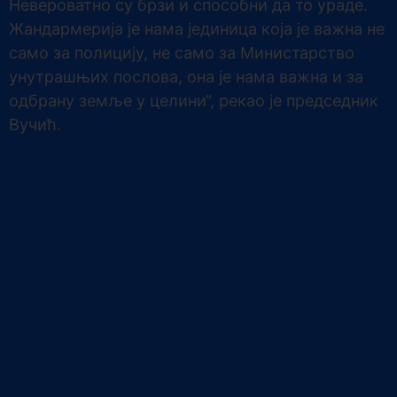
Невероватно су брзи и способни да то ураде.
Жандармерија је нама јединица која је важна не
само за полицију, не само за Министарство
унутрашњих послова, она је нама важна и за
одбрану земље у целини“, рекао је председник
Вучић.
Тагови:
Редакција