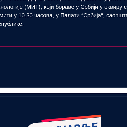
нологије (МИТ), који бораве у Србији у оквиру 
мити у 10.30 часова, у Палати “Србија“, саопшт
епублике.