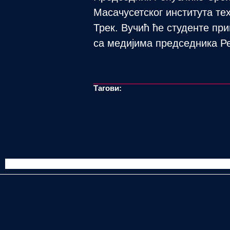
Масачусетског института тех
Трек. Вучић ће студенте при
са медијима председника Р
Тагови: