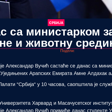
СРБИЈА
с са министарком з
не и животну среди
Подели:
је Александар Вучић састаће се данас са мини
 Уједињених Арапских Емирата Амне Алдахак 
Палати “Србија“ у 10 часова, саопштила је слу
Универзитета Харвард и Масачусетског институт
је Александар Вучић примиће данас студенте У