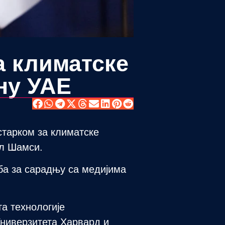
а климатске
ну УАЕ
старком за климатске
ал Шамси.
жба за сарадњу са медијима
а технологије
ниверзитета Харвард и