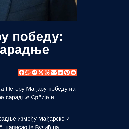
у победу:
сарадње
са Петеру Мађару победу на
ре сарадње Србије и
арадње између Мађарске и
, написао је Вучић на