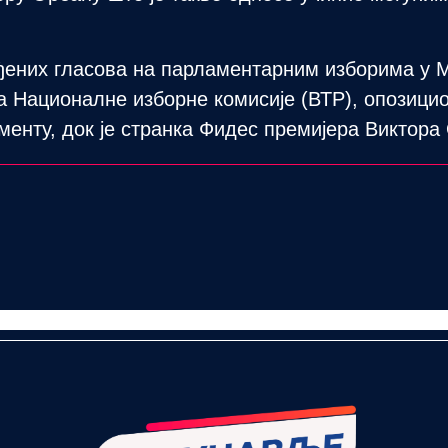
ђених гласова на парламентарним изборима у М
Националне изборне комисије (ВТР), опозицион
менту, док је странка Фидес премијера Виктора