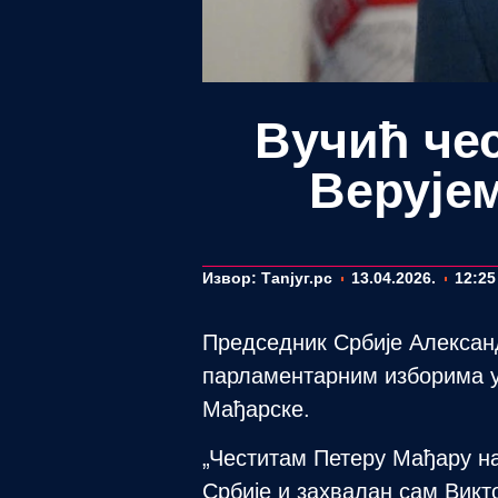
Вучић че
Верује
Извор: Таnjyг.рс
13.04.2026.
12:25
Председник Србије Александ
парламентарним изборима у 
Мађарске.
„Честитам Петеру Мађару на
Србије и захвалан сам Викт