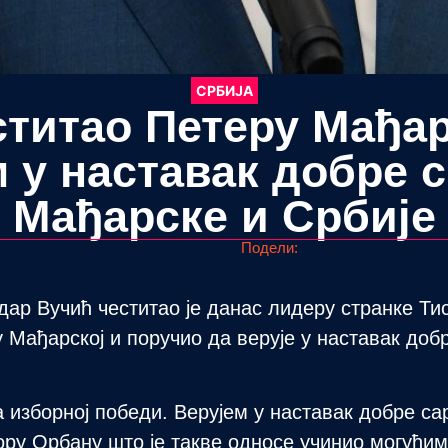
СРБИЈА
ститао Петеру Мађар
м у наставак добре 
Мађарске и Србије
Подели:
ар Вучић честитао је данас лидеру странке Ти
Мађарској и поручио да верује у наставак доб
 изборној победи. Верујем у наставак добре с
ору Орбану што је такве односе учинио могућим“