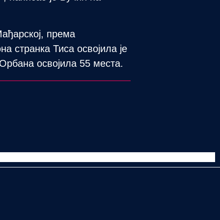
ађарској, према
а странка Тиса освојила је
 Орбана освојила 55 места.