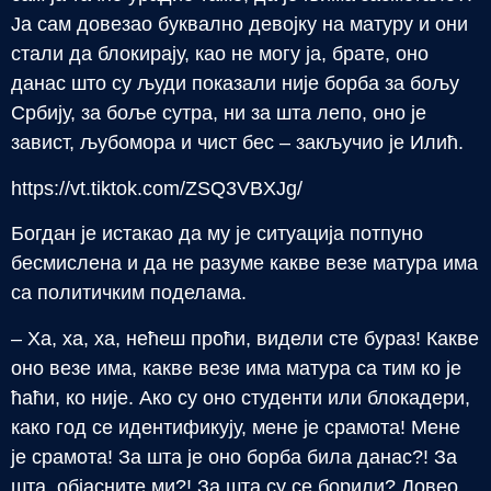
Ја сам довезао буквално девојку на матуру и они
стали да блокирају, као не могу ја, брате, оно
данас што су људи показали није борба за бољу
Србију, за боље сутра, ни за шта лепо, оно је
завист, љубомора и чист бес – закључио је Илић.
https://vt.tiktok.com/ZSQ3VBXJg/
Богдан је истакао да му је ситуација потпуно
бесмислена и да не разуме какве везе матура има
са политичким поделама.
– Ха, ха, ха, нећеш проћи, видели сте бураз! Какве
оно везе има, какве везе има матура са тим ко је
ћаћи, ко није. Ако су оно студенти или блокадери,
како год се идентификују, мене је срамота! Мене
је срамота! За шта је оно борба била данас?! За
шта, објасните ми?! За шта су се борили? Довео