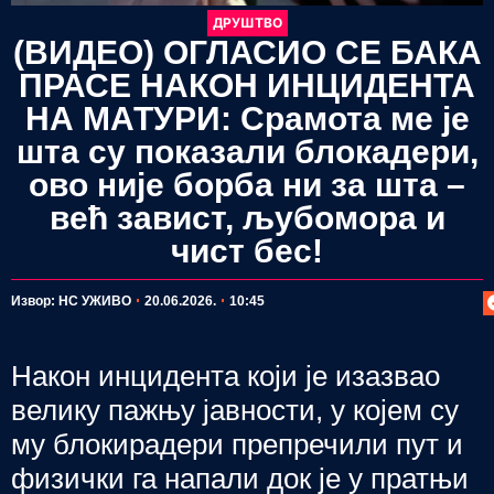
ДРУШТВО
(ВИДЕО) ОГЛАСИО СЕ БАКА
ПРАСЕ НАКОН ИНЦИДЕНТА
НА МАТУРИ: Срамота ме је
шта су показали блокадери,
ово није борба ни за шта –
већ завист, љубомора и
чист бес!
П
Извор: НС УЖИВО
20.06.2026.
10:45
Након инцидента који је изазвао
велику пажњу јавности, у којем су
му блокирадери препречили пут и
физички га напали док је у пратњи