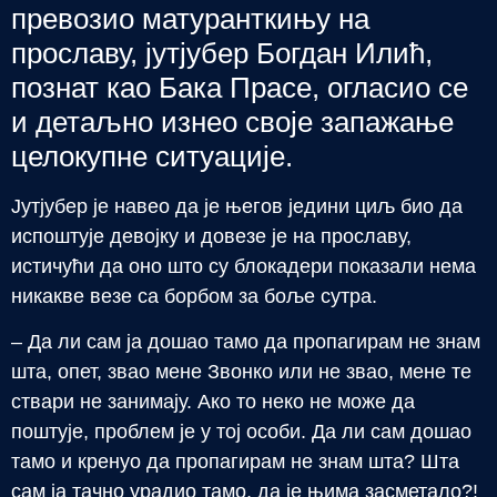
превозио матуранткињу на
прославу, јутјубер Богдан Илић,
познат као Бака Прасе, огласио се
и детаљно изнео своје запажање
целокупне ситуације.
Јутјубер је навео да је његов једини циљ био да
испоштује девојку и довезе је на прославу,
истичући да оно што су блокадери показали нема
никакве везе са борбом за боље сутра.
– Да ли сам ја дошао тамо да пропагирам не знам
шта, опет, звао мене Звонко или не звао, мене те
ствари не занимају. Ако то неко не може да
поштује, проблем је у тој особи. Да ли сам дошао
тамо и кренуо да пропагирам не знам шта? Шта
сам ја тачно урадио тамо, да је њима засметало?!