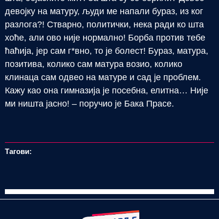
девојку на матуру, људи ме напали бураз, из ког
разлога?! Стварно, политички, нека ради ко шта
хоће, али ово није нормално! Борба против тебе
ћаћија, јер сам г*вно, то је болест! Бураз, матура,
позитива, колико сам матура возио, колико
клинаца сам одвео на матуре и сад је проблем.
Кажу као она гимназија је посебна, елитна… Није
ми ништа јасно! – поручио је Бака Прасе.
Тагови: