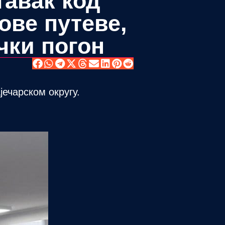
авак код
ове путеве,
чки погон
ечарском округу.