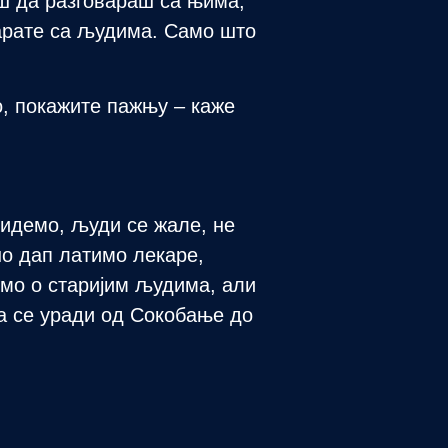
аш да разговараш са њима,
арате са људима. Само што
о, покажите пажњу – каже
 идемо, људи се жале, не
о дап латимо лекаре,
емо о старијим људима, али
да се уради од Сокобање до