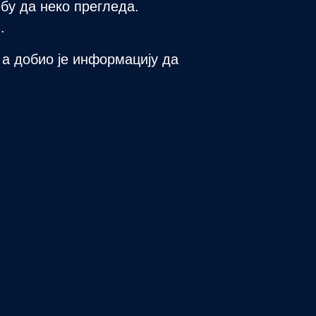
ебу да неко прегледа.
.
 а добио је информацију да