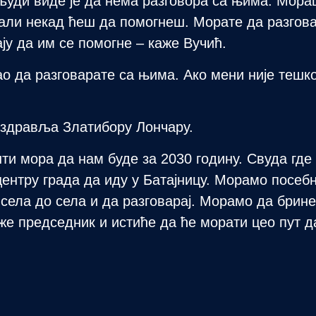
људи виде је да нема разговора са њима. Мор
 али некад ћеш да помогнеш. Морате да разгов
ју да им се помогне – каже Вучић.
о да разговарате са њима. Ако мени није тешк
 здравља Златибору Лончару.
и мора да нам буде за 2030 годину. Свуда где
нтру града да иду у Батајницу. Морамо посебн
д села до села и да разговарај. Морамо да брин
же председник и истиће да ће морати цео пут 