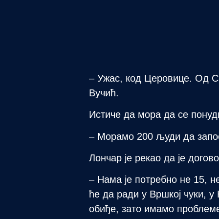
– Ужас, код Церовице. Од С
Вучић.
Истиче да мора да се понуд
– Морамо 200 људи да запо
Лончар је рекао да је догов
– Нама је потребно не 15, 
ће да ради у Вршкој чуки, у
обиђе, зато имамо проблеме