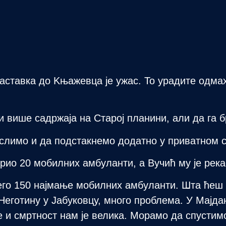
аставка до Kњажевца је ужас. То урадите одмах
и више садржаја на Старој планини, али да га б
слимо и да подстакнемо додатно у приватном с
орио 20 мобилних амбуланти, а Вучић му је река
него 150 најмање мобилних амбуланти. Шта ћеш 
 Неготину у Јабуковцу, много проблема. У Мајда
 и смртност нам је велика. Морамо да спустим