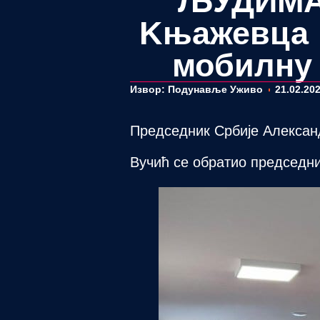
ЉУДИМА“
Kњажевца г
мобилну 
Извор: Подунавље Уживо
21.02.202
Председник Србије Александ
Вучић се обратио председн