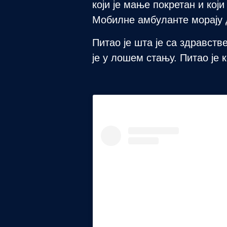
који је мање покретан и кој
Мобилне амбуланте морају д
Питао је шта је са здравст
је у лошем стању. Питао је 