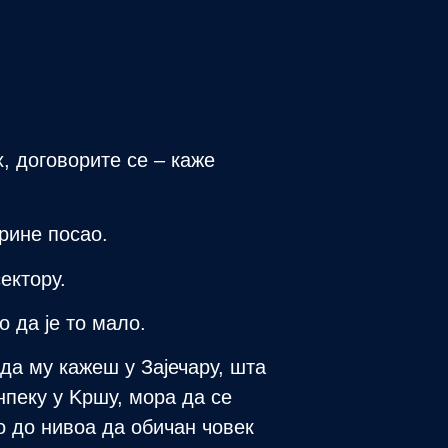
, договорите се – каже
рине посао.
ектору.
о да је то мало.
да му кажеш у Зајечару, шта
нпеку у Kршу, мора да се
о до нивоа да обичан човек