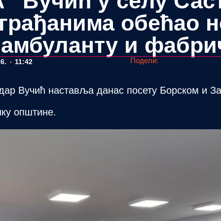
 Вучић у селу Саст
рађанима обећао н
амбуланту и фабри
Подели:
6.
11:42
ар Вучић наставља данас посету Борском и Зај
ику општине.