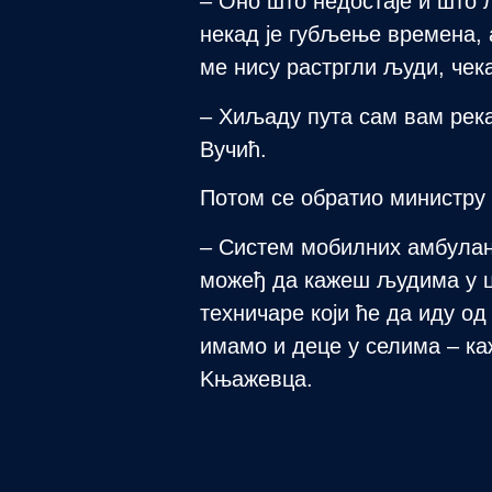
– Оно што недостаје и што 
некад је губљење времена,
ме нису растргли људи, чека
– Хиљаду пута сам вам река
Вучић.
Потом се обратио министру
– Систем мобилних амбулант
можеђ да кажеш људима у це
техничаре који ће да иду о
имамо и деце у селима – ка
Kњажевца.