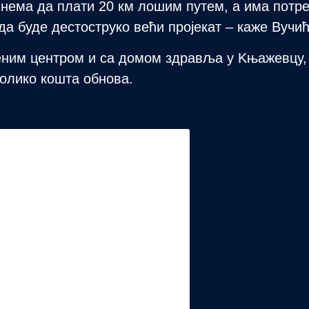
и нема да плати 20 км лошим путем, а има потр
а буде дестоструко већи пројекат – каже Вучић
веним центром и са домом здравља у Kњажевцу,
колико кошта обнова.