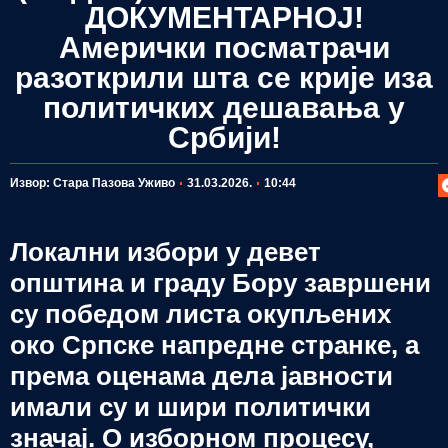
ДОКУМЕНТАРНОЈ!
Амерички посматрачи
разоткрили шта се крије иза
политичких дешавања у
Србији!
П
Извор: Стара Пазова Уживо
31.03.2026.
10:44
Локални избори у девет
општина и граду Бору завршени
су победом листа окупљених
око Српске напредне странке, а
према оценама дела јавности
имали су и шири политички
значај. О изборном процесу,