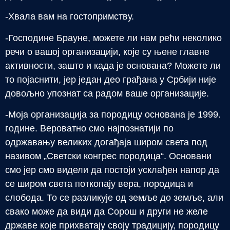
-Хвала вам на гостопримству.
-Господине Брауне, можете ли нам рећи неколико
речи о вашој организацији, које су њене главне
активности, зашто и када је основана? Можете ли
то појаснити, јер један део грађана у Србији није
довољно упознат са радом ваше организације.
-Моја организација за породицу основана је 1999.
године. Вероватно смо најпознатији по
одржавању великих догађаја широм света под
називом „Светски конгрес породица“. Основани
смо јер смо видели да постоји усклађен напор да
се широм света поткопају вера, породица и
слобода. То се разликује од земље до земље, али
свако може да види да Сорош и други не желе
државе које прихватају своју традицију, породицу