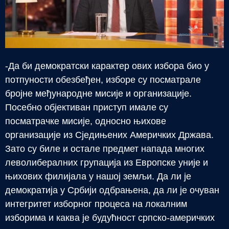
-Да би демократски карактер ових избора био у
потпуности обезбеђен, изборе су посматрале
бројне међународне мисије и организације.
Посебно објективан приступ имале су
посматрачке мисије, односно њихове
организације из Сједињених Америчких Држава.
Зато су биле и остале предмет напада многих
леволибералних групација из Европске уније и
њихових филијала у нашој земљи. Да ли је
демократија у Србији одбрањена, да ли је очуван
интегритет изборног процеса на локалним
изборима и каква је будућност српско-америчких