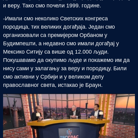
и веру. Тако смо почели 1999. године.
-Имали смо неколико Светских конгреса
породица, тих великих догађаја. Један смо
организовали са премијером Орбаном у
Будимпешти, а недавно смо имали догађај у
Мексико Ситију са више од 12.000 људи.
Покушавамо да окупимо људе и покажемо им да
нису сами у залагању за веру и породицу. Били
смо активни у Србији и у великом делу
православног света, истакао је Браун.