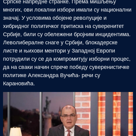
Српске напредне странке. Према мишљењу
многих, ови локални избори имали су национални
значај. У условима обојене револуције и
хибридног политичког притиска на суверенитет
Србије, били су обележени бројним инцидентима.
Леволибералне снаге у Србији, блокадерске
листе и њихови ментори у Западној Европи
потрудили су се да компромитују изборни процес,
да на сваки начин спрече победу суверенистичке
политике Александра Вучића- речи су
Карановића.