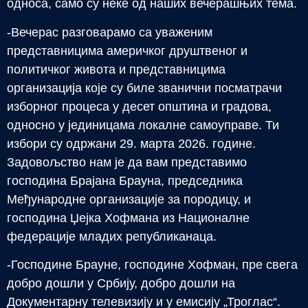
односа, само су неке од наших вечерашњих тема.
-Вечерас разговарамо са уваженим
представницима америчког друштвеног и
политичког живота и представницима
организација које су биле званични посматрачи
изборног процеса у десет општина и градова,
односно у јединицама локалне самоуправе. Ти
избори су одржани 29. марта 2026. године.
Задовољство нам је да вам представимо
господина Брајана Брауна, председника
Међународне организације за породицу, и
господина Џејка Хофмана из Националне
федерације младих републиканаца.
-Господине Брауне, господине Хофман, пре свега
добро дошли у Србију, добро дошли на
Документарну телевизију и у емисију „Троглас“.