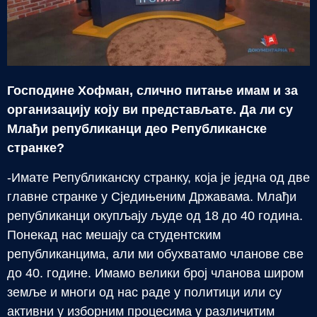
Господине Хофман, слично питање имам и за
организацију коју ви представљате. Да ли су
Млађи републиканци део Републиканске
странке?
-Имате Републиканску странку, која је једна од две
главне странке у Сједињеним Државама. Млађи
републиканци окупљају људе од 18 до 40 година.
Понекад нас мешају са студентским
републиканцима, али ми обухватамо чланове све
до 40. године. Имамо велики број чланова широм
земље и многи од нас раде у политици или су
активни у изборним процесима у различитим