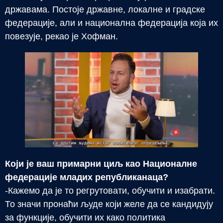
државама. Постоје државне, локалне и градске
федерације, али и национална федерација која их
повезује, рекао је Хофман.
Који је ваш примарни циљ као Националне
федерације младих републиканаца?
-Кажемо да је то регрутовати, обучити и изабрати.
То значи пронаћи људе који желе да се кандидују
за функције, обучити их како политика