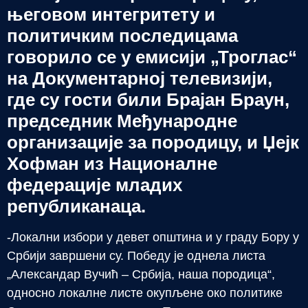
његовом интегритету и
политичким последицама
говорило се у емисији „Троглас“
на Документарној телевизији,
где су гости били Брајан Браун,
председник Међународне
организације за породицу, и Џејк
Хофман из Националне
федерације младих
републиканаца.
-Локални избори у девет општина и у граду Бору у
Србији завршени су. Победу је однела листа
„Александар Вучић – Србија, наша породица“,
односно локалне листе окупљене око политике