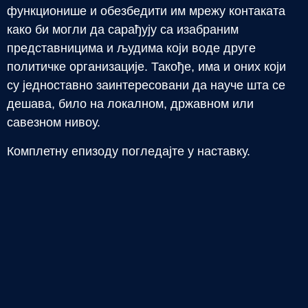
функционише и обезбедити им мрежу контаката
како би могли да сарађују са изабраним
представницима и људима који воде друге
политичке организације. Такође, има и оних који
су једноставно заинтересовани да науче шта се
дешава, било на локалном, државном или
савезном нивоу.
Комплетну епизоду погледајте у наставку.