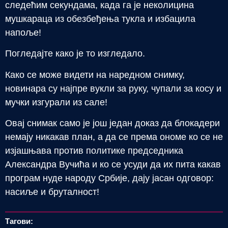
следећим секундама, када га је неколицина
мушкараца из обезбеђења тукла и избацила
напоље!
Погледајте како је то изгледало.
Како се може видети на наредном снимку,
новинара су најпре вукли за руку, чупали за косу и
мучки изгурали из сале!
Овај снимак само је још један доказ да блокадери
немају никакав план, а да се према ономе ко се не
изјашњава против политике председника
Александра Вучића и ко се усуди да их пита какав
програм нуде народу Србије, дају јасан одговор:
насиље и бруталност!
Тагови: