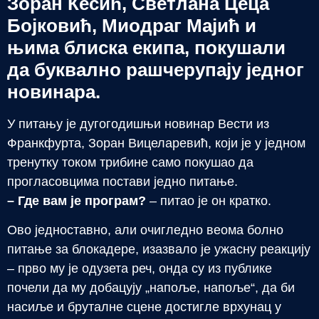
Зоран Кесић, Светлана Цеца
Бојковић, Миодраг Мајић и
њима блиска екипа, покушали
да буквално рашчерупају једног
новинара.
У питању је дугогодишњи новинар Вести из
Франкфурта, Зоран Вицеларевић, који је у једном
тренутку током трибине само покушао да
прогласовцима постави једно питање.
– Где вам је програм?
– питао је он кратко.
Ово једноставно, али очигледно веома болно
питање за блокадере, изазвало је ужасну реакцију
– прво му је одузета реч, онда су из публике
почели да му добацују „напоље, напоље“, да би
насиље и бруталне сцене достигле врхунац у