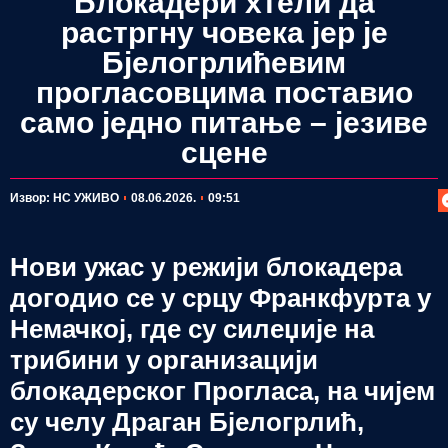
Блокадери хтели да
растргну човека јер је
Бјелогрлићевим
прогласовцима поставио
само једно питање – језиве
сцене
П
Извор: НС УЖИВО
08.06.2026.
09:51
Нови ужас у режији блокадера
догодио се у срцу Франкфурта у
Немачкој, где су силеџије на
трибини у организацији
блокадерског Прогласа, на чијем
су челу Драган Бјелогрлић,