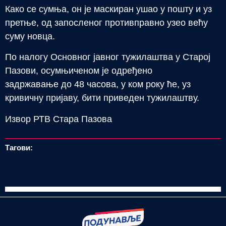
Како се сумња, он је маскиран ушао у пошту и уз
претње, од запосленог противправно узео већу
суму новца.
По налогу Основног јавног тужилаштва у Старој
Пазови, осумњиченом је одређено
задржавање до 48 часова, у ком року ће, уз
кривичну пријаву, бити приведен тужилаштву.
Извор РТВ Стара Пазова
Тагови: