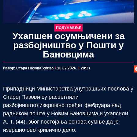
ПОДУНАВЉЕ
Ухапшен осумњичени за
разбојништво у Пошти у
Бановцима
П
Извор: Стара Пазова Уживо
10.02.2026.
20:21
Припадници Министарства унутрашњих послова у
Старој Пазови су расветлили
разбојништво извршено трећег фебруара над
радником поште у Новим Бановцима и ухапсили
А. Т. (44), због постојања основа сумње да је
извршио ово кривично дело.