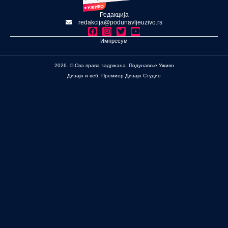
Редакција
redakcija@podunavljeuzivo.rs
Импресум
2026. © Сва права задржана. Подунавље Уживо
Дизајн и веб: Премиер Дизајн Студио