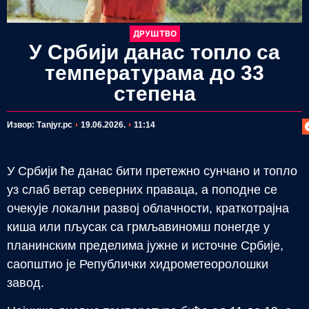
ДРУШТВО
У Србији данас топло са
температурама до 33
степена
П
Извор: Таnjyг.рс
19.06.2026.
11:14
У Србији ће данас бити претежно сунчано и топло
уз слаб ветар северних праваца, а поподне се
очекује локални развој облачности, краткотрајна
киша или пљусак са грмљавиномш понегде у
планинским пределима јужне и источне Србије,
саопштио је Републички хидрометеоролошки
завод.