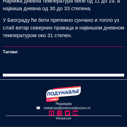
Најнижа дневна температура биће од 11 до 19, а
највиша дневна од 30 до 33 степена.
У Београду ће бити претежно сунчано и топло уз
слаб ветар северних праваца и највишом дневном
температуром око 31 степен.
Тагови:
Редакција
redakcija@podunavljeuzivo.rs
Импресум