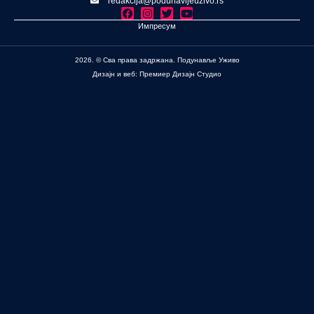
redakcija@podunavljeuzivo.rs
Импресум
2026. © Сва права задржана. Подунавље Уживо
Дизајн и веб: Премиер Дизајн Студио