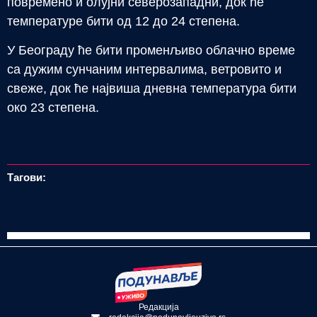
повремено и олујни северозападни, док ће
температуре бити од 12 до 24 степена.
У Београду ће бити променљиво облачно време
са дужим сунчаним интервалима, ветровито и
свеже, док ће највиша дневна температура бити
око 23 степена.
Тагови:
Редакција