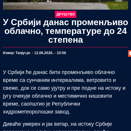
ДРУШТВО
У Србији данас променљиво
облачно, температуре до 24
степена
П
Извор: Таnjyг.рс
12.06.2026.
10:56
У Србији ће данас бити променљиво облачно
време са сунчаним интервалима, ветровито и
свеже, док се само ујутру и пре подне на истоку и
југу очекује облачно и местимично кишовити
време, саопштио је Републички
хидрометеоролошки завод.
Диваће умерен и јак ветар, на истоку Србије