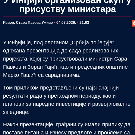
присуству министара
П
Извор: Стара Пазова Уживо
04.07.2026.
21:03
У Инђији је, под слоганом „Србија побеђује“,
одржана презентација до сада реализованих
пројеката, којој су присуствовали министри Сара
Павков и Зоран Гајић, као и председник општине
Марко Гашић са сарадницима.
Том приликом представљени су најзначајнији
резултати рада у претходном периоду, као и
планови за наредне инвестиције и развој локалне
заједнице.
Након презентације, грађани су имали прилику да
поставе питања и изнесу предлоге и проблеме са