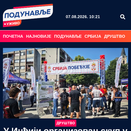
07.08.2026. 10:21
ПОЧЕТНА
НАЈНОВИЈЕ
ПОДУНАВЉЕ
СРБИЈА
ДРУШТВО
С
ДРУШТВО
У Инђији организован скуп у