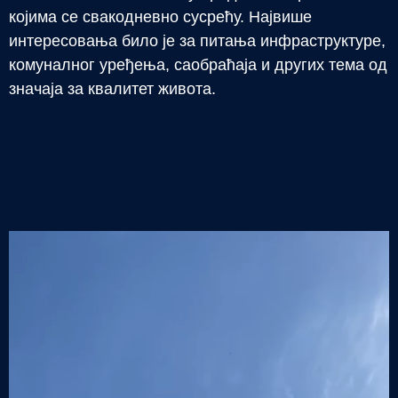
којима се свакодневно сусрећу. Највише
интересовања било је за питања инфраструктуре,
комуналног уређења, саобраћаја и других тема од
значаја за квалитет живота.