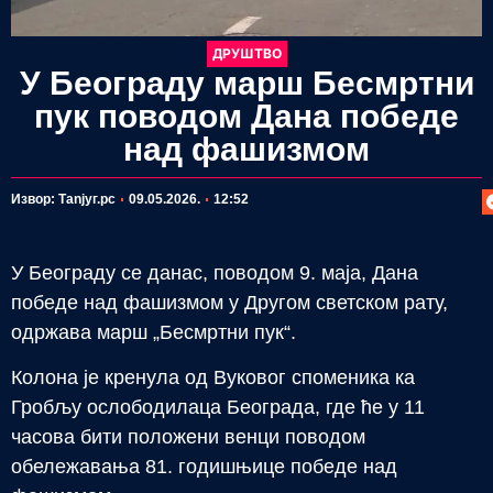
ДРУШТВО
У Београду марш Бесмртни
пук поводом Дана победе
над фашизмом
П
Извор: Таnjyг.рс
09.05.2026.
12:52
У Београду се данас, поводом 9. маја, Дана
победе над фашизмом у Другом светском рату,
одржава марш „Бесмртни пук“.
Колона је кренула од Вуковог споменика ка
Гробљу ослободилаца Београда, где ће у 11
часова бити положени венци поводом
обележавања 81. годишњице победе над