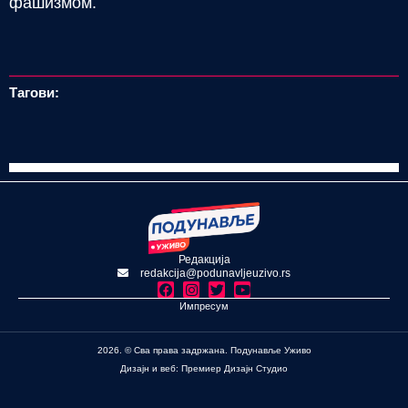
фашизмом.
Тагови:
Редакција
redakcija@podunavljeuzivo.rs
Импресум
2026. © Сва права задржана. Подунавље Уживо
Дизајн и веб: Премиер Дизајн Студио