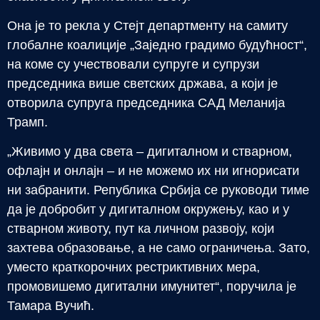
Она је то рекла у Стејт департменту на самиту
глобалне коалиције „Заједно градимо будућност“,
на коме су учествовали супруге и супрузи
председника више светских држава, а који је
отворила супруга председника САД Меланија
Трамп.
„Живимо у два света – дигиталном и стварном,
офлајн и онлајн – и не можемо их ни игнорисати
ни забранити. Република Србија се руководи тиме
да је добробит у дигиталном окружењу, као и у
стварном животу, пут ка личном развоју, који
захтева образовање, а не само ограничења. Зато,
уместо краткорочних рестриктивних мера,
промовишемо дигитални имунитет“, поручила је
Тамара Вучић.