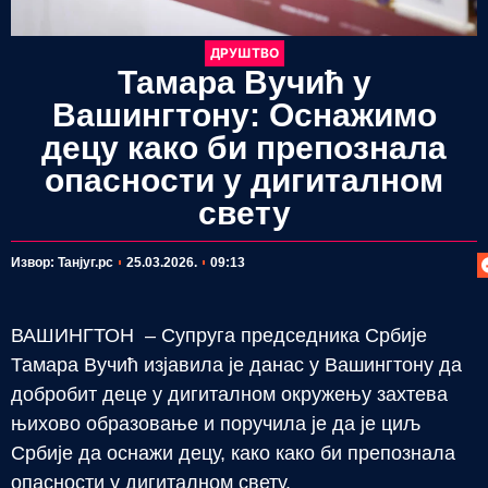
ДРУШТВО
Тамара Вучић у
Вашингтону: Оснажимо
децу како би препознала
опасности у дигиталном
свету
П
Извор: Taнјуг.pc
25.03.2026.
09:13
ВАШИНГТОН – Супруга председника Србије
Тамара Вучић изјавила је данас у Вашингтону да
добробит деце у дигиталном окружењу захтева
њихово образовање и поручила је да је циљ
Србије да оснажи децу, како како би препознала
опасности у дигиталном свету.