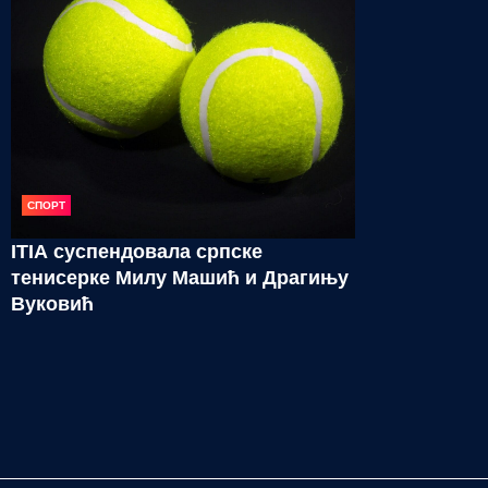
СПОРТ
ITIA суспендовала српске
тенисерке Милу Машић и Драгињу
Вуковић