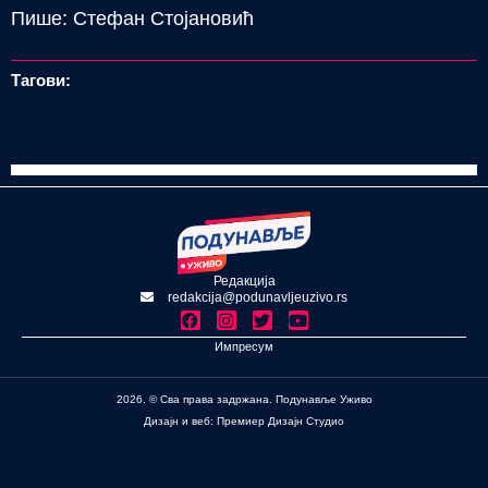
Пише: Стефан Стојановић
Тагови:
Редакција
redakcija@podunavljeuzivo.rs
Импресум
2026. © Сва права задржана. Подунавље Уживо
Дизајн и веб: Премиер Дизајн Студио