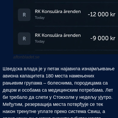
aftonbladet.se
Шведска влада је у петак најавила изнајмљивање
авиона капацитета 180 места намењених
рањивим групама – болеснима, породицама са
децом и особама са медицинским потребама. Лет
би требало да слети у Стокхолм у недељу ујутро.
Међутим, резервација места потврђује се тек
након тренутне уплате преко система Свиш, а