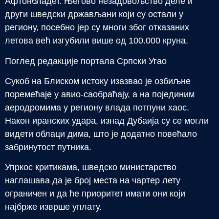
Афтонбладет. Његово незадовољство деле и
други шведски држављани који су остали у
региону, посебно јер су многи због отказаних
летова већ изгубили више од 100.000 круна.
Поглед редакције портала Српски Угао
Сукоб на Блиском истоку изазвао је озбиљне
поремећаје у авио-саобраћају, а на појединим
аеродромима у региону влада потпуни хаос.
Након иранских удара, изнад Дубаија су се могли
видети облаци дима, што је додатно повећало
забринутост путника.
Упркос критикама, шведско министарство
наглашава да је број места на чартер лету
ограничен и да ће приоритет имати они који
најбрже изврше уплату.