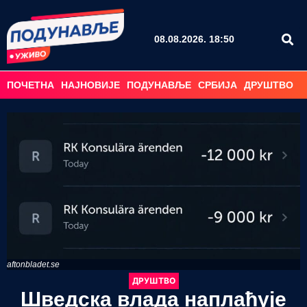
08.08.2026. 18:50
ПОЧЕТНА
НАЈНОВИЈЕ
ПОДУНАВЉЕ
СРБИЈА
ДРУШТВО
С
aftonbladet.se
ДРУШТВО
Шведска влада наплаћује