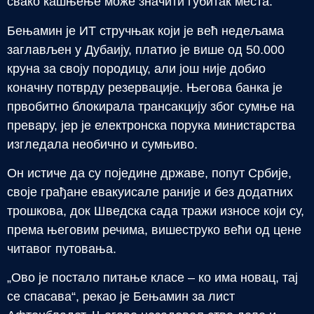
свако кашњење може значити губитак места.
Бењамин је ИТ стручњак који је већ недељама
заглављен у Дубаију, платио је више од 50.000
круна за своју породицу, али још није добио
коначну потврду резервације. Његова банка је
првобитно блокирала трансакцију због сумње на
превару, јер је електронска порука министарства
изгледала необично и сумњиво.
Он истиче да су поједине државе, попут Србије,
своје грађане евакуисале раније и без додатних
трошкова, док Шведска сада тражи износе који су,
према његовим речима, вишеструко већи од цене
читавог путовања.
„Ово је постало питање класе – ко има новац, тај
се спасава“, рекао је Бењамин за лист