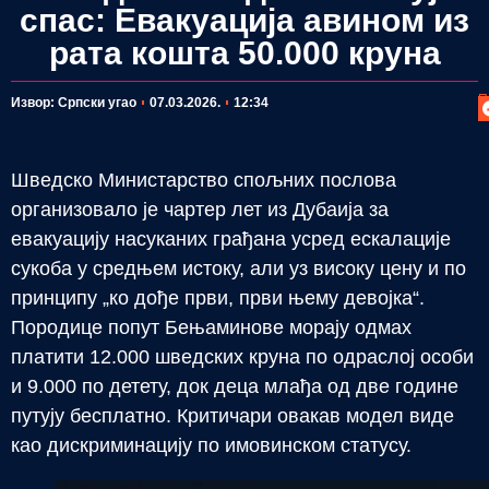
спас: Евакуација авином из
рата кошта 50.000 круна
П
Извор: Српски угао
07.03.2026.
12:34
Шведско Министарство спољних послова
организовало је чартер лет из Дубаија за
евакуацију насуканих грађана усред ескалације
сукоба у средњем истоку, али уз високу цену и по
принципу „ко дође први, први њему девојка“.
Породице попут Бењаминове морају одмах
платити 12.000 шведских круна по одраслој особи
и 9.000 по детету, док деца млађа од две године
путују бесплатно. Критичари овакав модел виде
као дискриминацију по имовинском статусу.