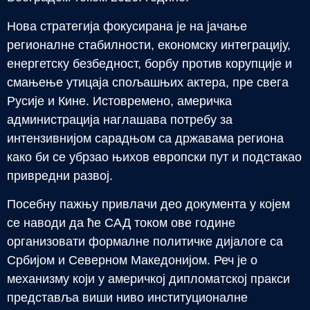
Нова стратегија фокусирана је на јачање
регионалне стабилности, економску интеграцију,
енергетску безбедност, борбу против корупције и
смањење утицаја спољашњих актера, пре свега
Русије и Кине. Истовремено, америчка
администрација наглашава потребу за
интензивнијом сарадњом са државама региона
како би се убрзао њихов европски пут и подстакао
привредни развој.
Посебну пажњу привлачи део документа у којем
се наводи да ће САД током ове године
организовати формалне политичке дијалоге са
Србијом и Северном Македонијом. Реч је о
механизму који у америчкој дипломатској пракси
представља виши ниво институционалне