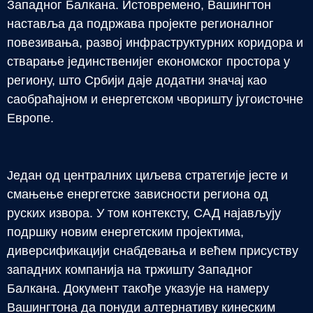
Западног Балкана. Истовремено, Вашингтон
наставља да подржава пројекте регионалног
повезивања, развој инфраструктурних коридора и
стварање јединственијег економског простора у
региону, што Србији даје додатни значај као
саобраћајном и енергетском чворишту југоисточне
Европе.
Један од централних циљева стратегије јесте и
смањење енергетске зависности региона од
руских извора. У том контексту, САД најављују
подршку новим енергетским пројектима,
диверсификацији снабдевања и већем присуству
западних компанија на тржишту Западног
Балкана. Документ такође указује на намеру
Вашингтона да понуди алтернативу кинеским