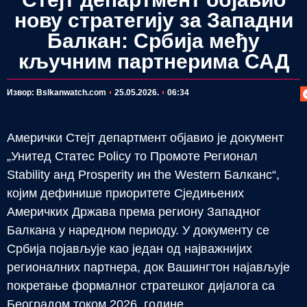
нову стратегију за Западни
Балкан: Србија међу
кључним партнерима САД
П
Извор: Bslkanwatch.com
25.05.2026.
06:34
Амерички Стејт департмент објавио је документ
„Унитед Статес Policy то Промоте Регионал
Stability анд Prosperity ин the Western Балканс“,
којим дефинише приоритете Сједињених
Америчких Држава према региону Западног
Балкана у наредном периоду. У документу се
Србија појављује као један од најважнијих
регионалних партнера, док Вашингтон најављује
покретање формалног стратешког дијалога са
Београдом током 2026. године.