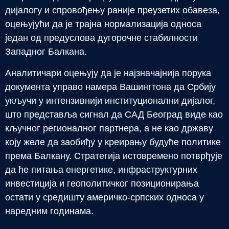
дијалогу и спровођењу раније преузетих обавеза,
оцењујући да је трајна нормализација односа
један од предуслова дугорочне стабилности
Западног Балкана.
Аналитичари оцењују да је најзначајнија порука
документа управо намера Вашингтона да Србију
укључи у интензивнији институционални дијалог,
што представља сигнал да САД Београд виде као
кључног регионалног партнера, а не као државу
коју желе да заобиђу у креирању будуће политике
према Балкану. Стратегија истовремено потврђује
да ће питања енергетике, инфраструктурних
инвестиција и геополитичког позиционирања
остати у средишту америчко-српских односа у
наредним годинама.