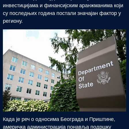
инвестицијама и финансијским аранжманима који
су последњих година постали значајан фактор у
региону.
Када је реч о односима Београда и Приштине,
америчка администрација понавља подршку