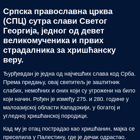
Српска православна црква
(СПЦ) сутра слави Светог
Георгија, једног од девет
великомученика и првих
страдалника за хришћанску
веру.
Ђурђевдан је једна од најчешћих слава код Срба.
Према предању, овај светитељ је заштитник
слабих, немоћних и оних који су угрожени на било
који начин. Рођен је између 275. и 280. године у
малоазијској области Кападокији, у богатој и
угледној хришћанској породици.
Кад му је отац пострадао као хришћанин, мајка се
преселила у Палестину, где је дечак одрастао.