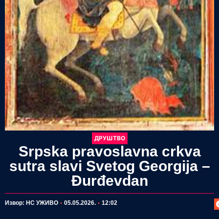
ДРУШТВО
Srpska pravoslavna crkva
sutra slavi Svetog Georgija –
Đurđevdan
П
Извор: НС УЖИВО
05.05.2026.
12:02