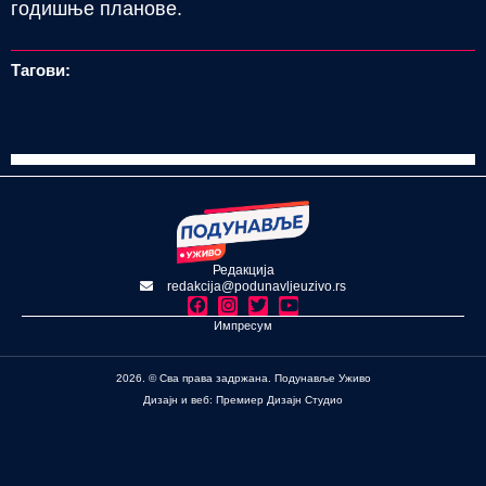
годишње планове.
Тагови:
Редакција
redakcija@podunavljeuzivo.rs
Импресум
2026. © Сва права задржана. Подунавље Уживо
Дизајн и веб: Премиер Дизајн Студио