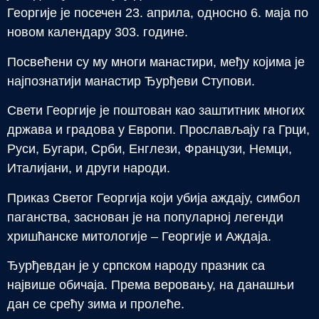
Георгије је посечен 23. априла, односно 6. маја по
новом календару 303. године.
Посвећени су му многи манастири, међу којима је
најпознатији манастир Ђурђеви Ступови.
Свети Георгије је поштован као заштитник многих
држава и градова у Европи. Прослављају га Грци,
Руси, Бугари, Срби, Енглези, Французи, Немци,
Италијани, и други народи.
Приказ Светог Георгија који убија аждају, симбол
паганства, заснован је на популарној легенди
хришћанске митологије – Георгије и Аждаја.
Ђурђевдан је у српском народу празник са
највише обичаја. Према веровању, на данашњи
дан се срећу зима и пролеће.