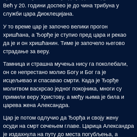
Већ у 20. години доспео је до чина трибуна у
служби цара Диоклецијана.
У то време цар је започео велики прогон
хришћана, а Ђорђе је ступио пред цара и рекао
да је и он хришћанин. Тиме је започело његово
страдање за веру.
Тамница и страшна мучења нису га поколебали,
он се непрестано молио Богу и Бог га је
исцељивао и спасавао смрти. Када је Ђорђе
молитвом васкрсао једног покојника, многи су
примили веру Христову, а међу њима је била и
царева жена Александра.
Цар је потом одлучио да Ђорђа и своју жену
осуди на смрт сечењем главе. Царица Александра
је издахнула на путу до места погубљења, а