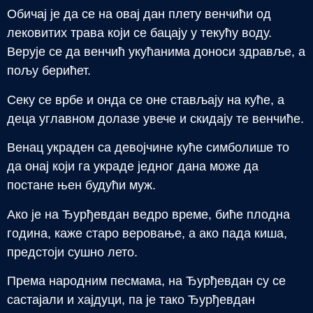
Обичај је да се на овај дан плету венчићи од
лековитих трава који се бацају у текућу воду.
Верује се да венчић укућанима доноси здравље, а
пољу берићет.
Секу се врбе и онда се оне стављају на куће, а
деца углавном долазе увече и скидају те венчиће.
Венац украден са девојчине куће симболише то
да онај који га украде једног дана може да
постане њен будући муж.
Ако је на Ђурђевдан ведро време, биће плодна
година, каже старо веровање, а ако пада киша,
предстоји сушно лето.
Према народним песмама, на Ђурђевдан су се
састајали и хајдуци, па је тако Ђурђевдан