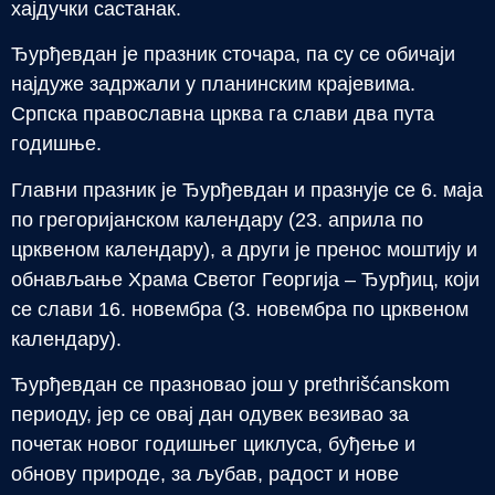
хајдучки састанак.
Ђурђевдан је празник сточара, па су се обичаји
најдуже задржали у планинским крајевима.
Српска православна црква га слави два пута
годишње.
Главни празник је Ђурђевдан и празнује се 6. маја
по грегоријанском календару (23. априла по
црквеном календару), а други је пренос моштију и
обнављање Храма Светог Георгија – Ђурђиц, који
се слави 16. новембра (3. новембра по црквеном
календару).
Ђурђевдан се празновао још у prethrišćanskom
периоду, јер се овај дан одувек везивао за
почетак новог годишњег циклуса, буђење и
обнову природе, за љубав, радост и нове