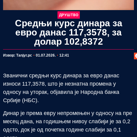
ДРУШТВО
Средњи курс динара за
евро данас 117,3578, за
долар 102,8372
П
Извор: Таnjyг.рс
01.07.2026.
12:41
Званични средњи курс динара за евро данас
износи 117,3578, што је незнатна промена у
односу на уторак, објавила је Народна банка
Србије (НБС).
Динар је према евру непромењен у односу на пре
месец дана, на годишњем нивоу слабији је за 0,2
одсто, док је од почетка године слабији за 0,1