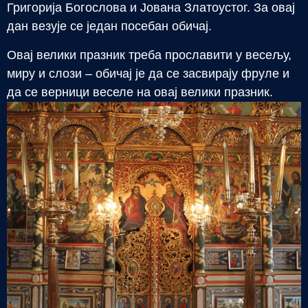
Григорија Богослова и Јована Златоустог. За овај
дан везује се један посебан обичај.
Овај велики празник треба прославити у весељу,
миру и слози – обичај је да се засвирају фруле и
да се верници веселе на овај велики празник.