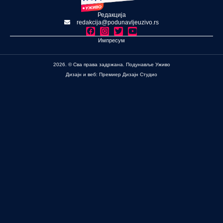
Редакција
redakcija@podunavljeuzivo.rs
Импресум
2026. © Сва права задржана. Подунавље Уживо
Дизајн и веб: Премиер Дизајн Студио