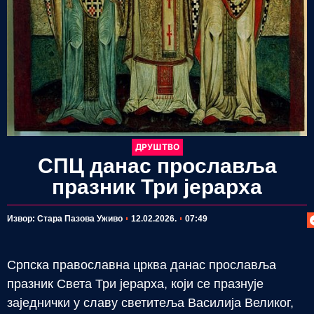
ДРУШТВО
СПЦ данас прославља
празник Три јерарха
П
Извор: Стара Пазова Уживо
12.02.2026.
07:49
Српска православна црква данас прославља
празник Света Три јерарха, који се празнује
заједнички у славу светитеља Василија Великог,