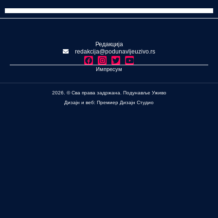
Редакција
redakcija@podunavljeuzivo.rs
Импресум
2026. © Сва права задржана. Подунавље Уживо
Дизајн и веб: Премиер Дизајн Студио