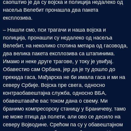
саопштио је да су војска и полиција недалеко од
насеља Велебит пронашла два пакета
експлозива.
– Нашли смо, пси трагачи и наша војска и
полиција, пронашли су недалеко од насеља
Велебит, на неколико стотина метара од гасовода,
два велика пакета експлозива са штапинима.
Имамо и неке друге трагове, у току је увиђај.
Обавестио сам Орбана, јер да је ту дошло до
прекида гаса, Мађарска не би имала гаса и ми на
северу Србије. Војска пре свега, односно
контраобавештајна служба, односно ВБА,
обавештаваће вас током дана о свему. Ми
бранимо компресорску станицу у Браничеву, тамо
не може птица да полети, али ово се десило на
северу Војводине. Срећом па су у обавештајном