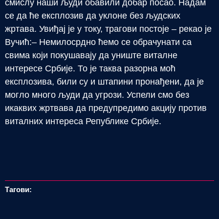
смислу наши људи обавили добар посао. Надам
се да ће експлозив да уклоне без људских
жртава. Увиђај је у току, трагови постоје – рекао је
Вучић:– Немилосрдно ћемо се обрачунати са
свима који покушавају да униште виталне
интересе Србије. То је таква разорна моћ
експлозива, били су и штапини пронађени, да је
могло много људи да угрози. Успели смо без
икаквих жртвава да предупредимо акцију против
виталних интереса Републике Србије.
Тагови: