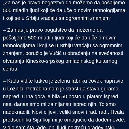
„Za nas je pravo bogatstvo da možemo da pošaljemo
500 mladih ljudi koji će da uče o novim tehnologijama
i koji se u Srbiju vraćaju sa ogromnim znanjem“
– Za nas je pravo bogatstvo da možemo da
pošaljemo 500 mladih ljudi koji će da uče o novim
tehnologijama i koji se u Srbiju vraćaju sa ogromnim
znanjem, poručio je Vučić u obraćanju na svečanosti
otvaranja Kinesko-srpskog omladinskog kulturnog
centra.
– Kada vidite kakvu je zelenu fabriku čovek napravio
u Loznici. Potrebna nam je strast da stavri guramo
napred. Crna gora je bila 50 posto u platam ispred
nas, danas smo mi za nijansu ispred njih. To smo
nadoknadili. Novi ciljevi, veliki snovi i rad, rad.. Hvala
predsedniku Siju koji mi je omogućio da dođem ovde.
Vidio sam šta rade, oni ljudi pokreću građevinsku