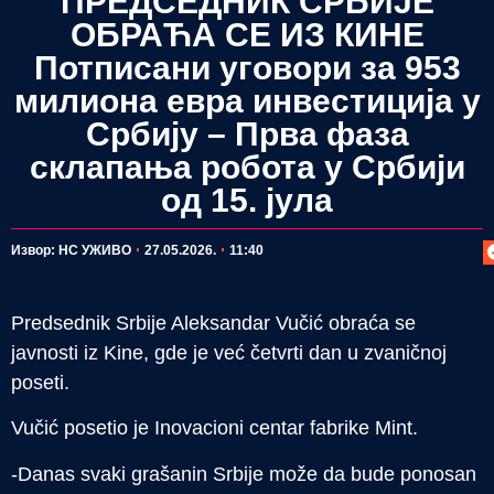
ПРЕДСЕДНИК СРБИЈЕ
ОБРАЋА СЕ ИЗ КИНЕ
Потписани уговори за 953
милиона евра инвестиција у
Србију – Прва фаза
склапања робота у Србији
од 15. јула
П
Извор: НС УЖИВО
27.05.2026.
11:40
Predsednik Srbije Aleksandar Vučić obraća se
javnosti iz Kine, gde je već četvrti dan u zvaničnoj
poseti.
Vučić posetio je Inovacioni centar fabrike Mint.
-Danas svaki grašanin Srbije može da bude ponosan