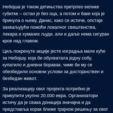
Небојша је током детињства претрпео велике
губитке – остао је без оца, а потом и баке која је
бринула о њему. Данас, како се истиче, опстаје
захваљујући помоћи локалног свештенства,
лекара и хуманих људи, али и даље нема сигуран
кров над главом.
Циљ покренуте акције јесте изградња мале куће
за Небојшу, која би обухватала једну собу,
купатило и дневни боравак, чиме би му се
обезбедили основни услови за достојанствен и
безбедан живот.
За реализацију овог пројекта потребно је
прикупити укупно 20.000 евра. Организатори
истичу да је свака донација значајна и да
представља корак ближе трајном решењу за овог