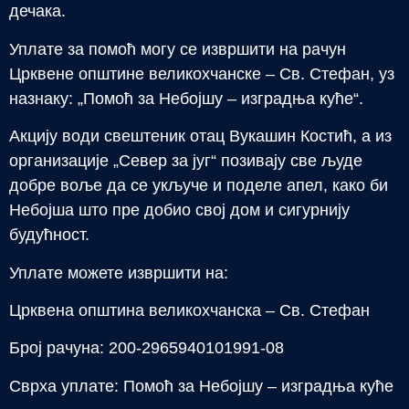
дечака.
Уплате за помоћ могу се извршити на рачун
Црквене општине великохчанске – Св. Стефан, уз
назнаку: „Помоћ за Небојшу – изградња куће“.
Акцију води свештеник отац Вукашин Костић, а из
организације „Север за југ“ позивају све људе
добре воље да се укључе и поделе апел, како би
Небојша што пре добио свој дом и сигурнију
будућност.
Уплате можете извршити на:
Црквена општина великохчанска – Св. Стефан
Број рачуна: 200-2965940101991-08
Сврха уплате: Помоћ за Небојшу – изградња куће