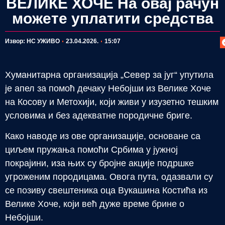
ВЕЛИКЕ ХОЧЕ На овај рачун
можете уплатити средства
П
Извор: НС УЖИВО
23.04.2026.
15:07
Хуманитарна организација „Север за југ“ упутила
је апел за помоћ дечаку Небојши из Велике Хоче
на Косову и Метохији, који живи у изузетно тешким
условима и без адекватне породичне бриге.
Како наводе из ове организације, основане са
циљем пружања помоћи Србима у јужној
покрајини, иза њих су бројне акције подршке
угроженим породицама. Овога пута, одазвали су
се позиву свештеника оца Вукашина Костића из
Велике Хоче, који већ дуже време брине о
Небојши.