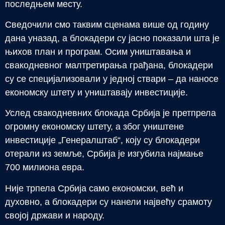
последњем месту.
Сведочили смо таквим сценама више од годину
дана уназад, а блокадери су јасно показали шта је
њихов план и програм. Осим уништавања и
свакодневног малтретирања грађана, блокадери
су се специјализовали у једној ствари – да наносе
економску штету и уништавају инвестиције.
Услед свакодневних блокада Србија је претпрела
огромну економску штету, а због уништене
инвестиције „Генералштаб“, коју су блокадери
отерали из земље, Србија је изгубила најмање
700 милиона евра.
Није трпела Србија само економски, већ и
духовно, а блокадери су нанели највећу срамоту
својој држави и народу.