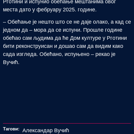
Рготини и испунио обећање мештанима овог
места дато у фебруару 2025. године.
– Обећање је нешто што се не даје олако, а кад се
једном да – мора да се испуни. Прошле године
обећао сам људима да ће Дом културе у Рготини
бити реконструисан и дошао сам да видим како
сада изгледа. Обећано, испуњено – рекао је
Вучић.
Тагови:
Александар Вучић