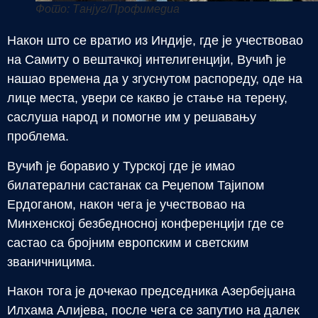
Фото: Танјуг/Профимедиа
Након што се вратио из Индије, где је учествовао
на Самиту о вештачкој интелигенцији, Вучић је
нашао времена да у згуснутом распореду, оде на
лице места, увери се какво је стање на терену,
саслуша народ и помогне им у решавању
проблема.
Вучић је боравио у Турској где је имао
билатерални састанак са Реџепом Тајипом
Ердоганом, након чега је учествовао на
Минхенској безбедносној конференцији где се
састао са бројним европским и светским
званичницима.
Након тога је дочекао председника Азербејџана
Илхама Алијева, после чега се запутио на далек