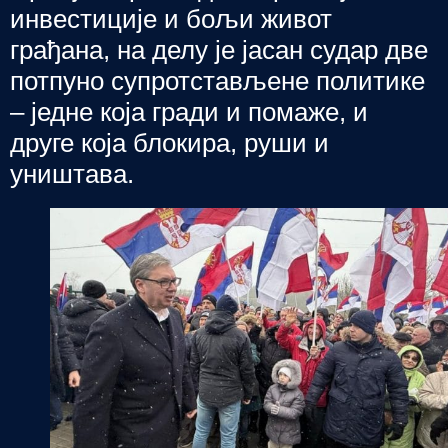
инвестиције и бољи живот
грађана, на делу је јасан судар две
потпуно супротстављене политике
– једне која гради и помаже, и
друге која блокира, руши и
уништава.