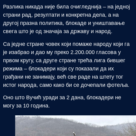
Разлика никада није била очигледнија – на једној
страни рад, резултати и конкретна дела, а на
другој празна политика, блокаде и уништавање
свега што је од значаја за државу и народ.
Са једне стране човек који помаже народу који га
је изабрао и дао му преко 2.200.000 гласова у
првом кругу, са друге стране трећа лига бившег
режима – блокадери који су показали да их
грађани не занимају, већ све раде на штету тог
истог народа, само како би се дочепали фотеља.
Оно што Вучић уради за 2 дана, блокадери не
могу за 10 година.