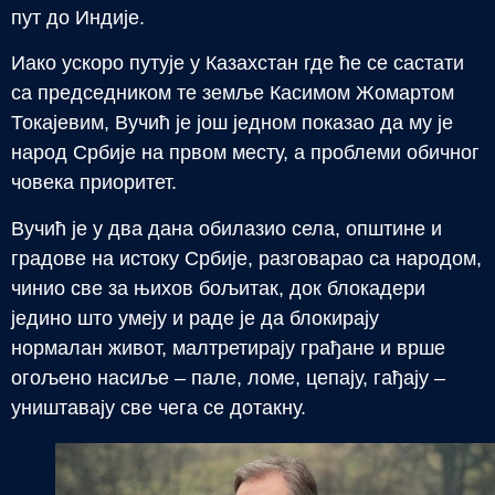
пут до Индије.
Иако ускоро путује у Казахстан где ће се састати
са председником те земље Касимом Жомартом
Токајевим, Вучић је још једном показао да му је
народ Србије на првом месту, а проблеми обичног
човека приоритет.
Вучић је у два дана обилазио села, општине и
градове на истоку Србије, разговарао са народом,
чинио све за њихов бољитак, док блокадери
једино што умеју и раде је да блокирају
нормалан живот, малтретирају грађане и врше
огољено насиље – пале, ломе, цепају, гађају –
уништавају све чега се дотакну.