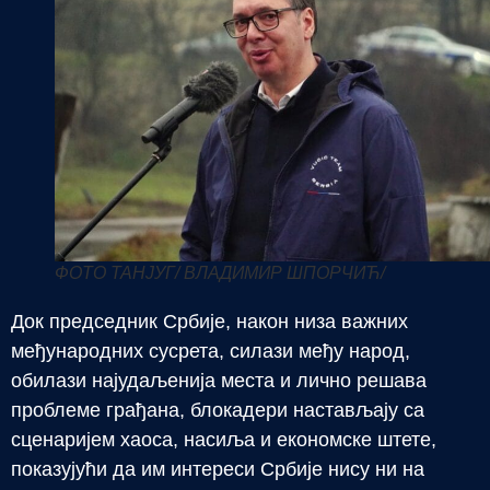
ФОТО ТАНЈУГ/ ВЛАДИМИР ШПОРЧИЋ/
Док председник Србије, након низа важних
међународних сусрета, силази међу народ,
обилази најудаљенија места и лично решава
проблеме грађана, блокадери настављају са
сценаријем хаоса, насиља и економске штете,
показујући да им интереси Србије нису ни на