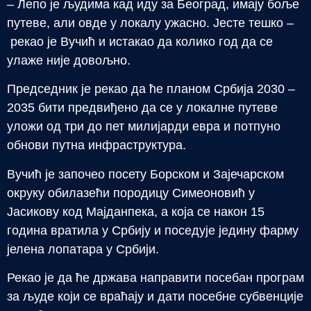
– Лепо је људима кад иду за Београд, имају боље
путеве, али овде у локалу ужасно. Јесте тешко –
рекао је Вучић и истакао да колико год да се
улаже није довољно.
Председник је рекао да ће планом Србија 2030 –
2035 бити предвиђено да се у локалне путеве
уложи од три до пет милијарди евра и потпуно
обнови путна инфраструктура.
Вучић је започео посету Борском и Зајечарском
окруку обилазећи породицу Симеоновић у
Јасикову код Мајданпека, а која се након 15
година вратила у Србију и поседује једину фарму
јелена лопатара у Србији.
Рекао је да ће држава направити посебан програм
за људе који се враћају и дати посебне субвенције