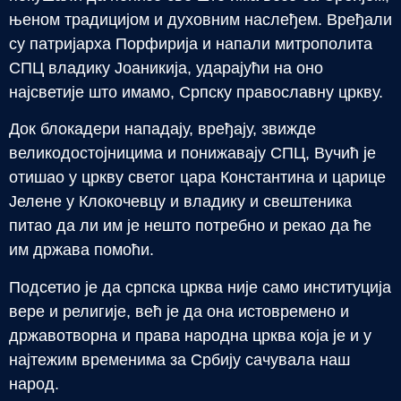
њеном традицијом и духовним наслеђем. Вређали
су патријарха Порфирија и напали митрополита
СПЦ владику Јоаникија, ударајући на оно
најсветије што имамо, Српску православну цркву.
Док блокадери нападају, вређају, звижде
великодостојницима и понижавају СПЦ, Вучић је
отишао у цркву светог цара Константина и царице
Јелене у Клокочевцу и владику и свештеника
питао да ли им је нешто потребно и рекао да ће
им држава помоћи.
Подсетио је да српска црква није само институција
вере и религије, већ је да она истовремено и
државотворна и права народна црква која је и у
најтежим временима за Србију сачувала наш
народ.