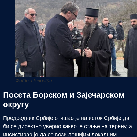
Фото: Новости
Посета Борском и Зајечарском
округу
Председник Србије отишао је на исток Србије да
би се директно уверио какво је стање на терену, а
инсистирао је да се вози лошијим локалним