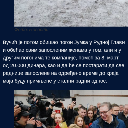
Фото: Новости
Вучић је потом обишао погон Јумка у Рудној Глави
и обећао свим запосленим женама у том, али и у
другим погонима те компаније, помоћ за 8. март
од 20.000 динара, као и да ће се постарати да све
раднице запослене на одређено време до краја
маја буду примљене у стални радни однос.