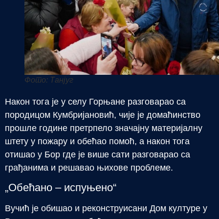
Фото: Танјуг
Након тога је у селу Горњане разговарао са
породицом Кумбријановић, чије је домаћинство
прошле године претрпело значајну материјалну
штету у пожару и обећао помоћ, а након тога
отишао у Бор где је више сати разговарао са
грађанима и решавао њихове проблеме.
„Обећано – испуњено“
Вучић је обишао и реконструисани Дом културе у