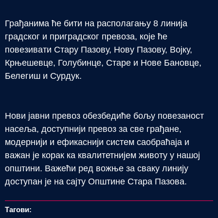
Грађанима ће бити на располагању 8 линија
градског и приградског превоза, које ће
повезивати Стару Пазову, Нову Пазову, Војку,
Крњешевце, Голубинце, Старе и Нове Бановце,
Белегиш и Сурдук.
Нови јавни превоз обезбедиће бољу повезаност
насеља, доступнији превоз за све грађане,
модернији и ефикаснији систем саобраћаја и
важан је корак ка квалитетнијем животу у нашој
општини. Важећи ред вожње за сваку линију
доступан је на сајту Општине Стара Пазова.
Тагови: