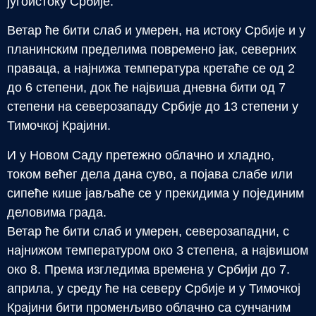
југоистоку Србије.
Ветар ће бити слаб и умерен, на истоку Србије и у
планинским пределима повремено јак, северних
праваца, а најнижа температура кретаће се од 2
до 6 степени, док ће највиша дневна бити од 7
степени на северозападу Србије до 13 степени у
Тимочкој Крајини.
И у Новом Саду претежно облачно и хладно,
током већег дела дана суво, а појава слабе или
сипеће кише јављаће се у прекидима у појединим
деловима града.
Ветар ће бити слаб и умерен, северозападни, с
најнижом температуром око 3 степена, а највишом
око 8. Према изгледима времена у Србији до 7.
априла, у среду ће на северу Србије и у Тимочкој
Крајини бити променљиво облачно са сунчаним