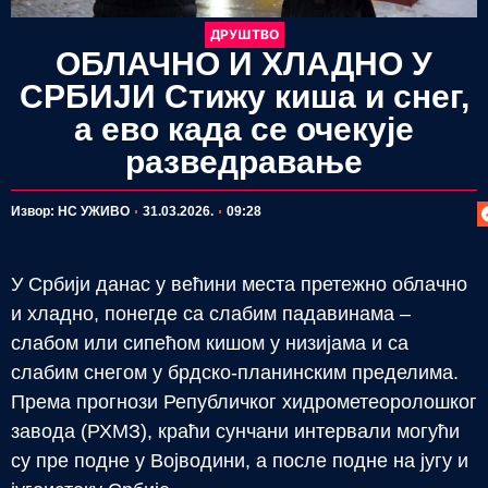
ДРУШТВО
ОБЛАЧНО И ХЛАДНО У
СРБИЈИ Стижу киша и снег,
а ево када се очекује
разведравање
П
Извор: НС УЖИВО
31.03.2026.
09:28
У Србији данас у већини места претежно облачно
и хладно, понегде са слабим падавинама –
слабом или сипећом кишом у низијама и са
слабим снегом у брдско-планинским пределима.
Према прогнози Републичког хидрометеоролошког
завода (РХМЗ), краћи сунчани интервали могући
су пре подне у Војводини, а после подне на југу и