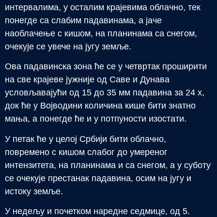
интервалима, у осталим крајевима облачно, тек
понегде са слабим падавинама, а јаче
наоблачење с кишом, на планинама са снегом,
очекује се увече на југу земље.
Ова падавинска зона ће се у четвртак проширити
на све крајеве јужније од Саве и Дунава
условљавајући од 15 до 35 мм падавина за 24 х,
док ће у Војводини количина кише бити знатно
мања, а понегде ће и у потпуности изостати.
У петак ће у целој Србији бити облачно,
повремено с кишом слабог до умереног
интензитета, на планинама и са снегом, а у суботу
се очекује престанак падавина, осим на југу и
истоку земље.
У недељу и почетком наредне седмице, од 5.