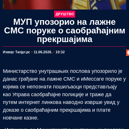
ДРУШТВО
МУП упозорио на лажне
СМС поруке о саобраћајним
прекршајима
П
Извор: Таnjyг.рс
11.06.2026.
10:32
Министарство унутрашњих послова упозорило је
данас грађане на лажне СМС и иМессаге поруке у
којима се непознати пошиљаоци представљају
као Управа саобраћајне полиције и траже да
путем интернет линкова наводно изврше увид у
доказе о саобраћајним прекршајима и плате
новчане казне.