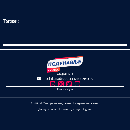
Тагови:
Редакција
redakcija@podunavljeuzivo.rs
Импресум
2026. © Сва права задржана. Подунавље Уживо
Дизајн и веб: Премиер Дизајн Студио