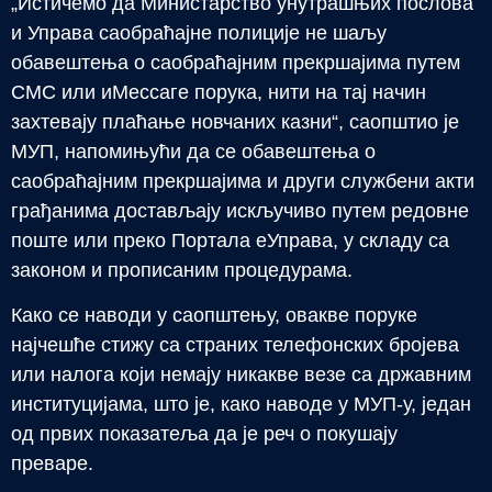
„Истичемо да Министарство унутрашњих послова
и Управа саобраћајне полиције не шаљу
обавештења о саобраћајним прекршајима путем
СМС или иМессаге порука, нити на тај начин
захтевају плаћање новчаних казни“, саопштио је
МУП, напомињући да се обавештења о
саобраћајним прекршајима и други службени акти
грађанима достављају искључиво путем редовне
поште или преко Портала еУправа, у складу са
законом и прописаним процедурама.
Како се наводи у саопштењу, овакве поруке
најчешће стижу са страних телефонских бројева
или налога који немају никакве везе са државним
институцијама, што је, како наводе у МУП-у, један
од првих показатеља да је реч о покушају
преваре.