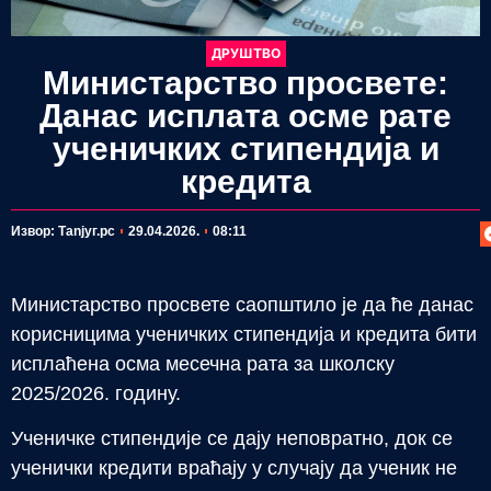
ДРУШТВО
Министарство просвете:
Данас исплата осме рате
ученичких стипендија и
кредита
П
Извор: Таnjyг.рс
29.04.2026.
08:11
Министарство просвете саопштило је да ће данас
корисницима ученичких стипендија и кредита бити
исплаћена осма месечна рата за школску
2025/2026. годину.
Ученичке стипендије се дају неповратно, док се
ученички кредити враћају у случају да ученик не