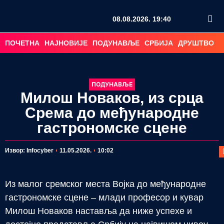
08.08.2026. 19:40
ПОЧЕТНА
НАЈНОВИЈЕ
ПОДУНАВЉЕ
СРБИЈА
ДРУШТВО
С
ПОДУНАВЉЕ
Милош Новаков, из срца
Срема до међународне
гастрономске сцене
П
Извор: Infocyber
11.05.2026.
10:02
Из малог сремског места Војка до међународне
гастрономске сцене – млади професор и кувар
Милош Новаков наставља да ниже успехе и