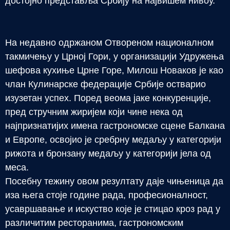
достојно представља Србију на највишем нивоу.
На недавно одржаном Отвореном националном
такмичењу у Црној Гори, у организацији Удружења
шефова кухиње Црне Горе, Милош Новаков је као
члан Кулинарске федерације Србије остварио
изузетан успех. Поред веома јаке конкуренције,
пред стручним жиријем који чине нека од
најпризнатијих имена гастрономске сцене Балкана
и Европе, освојио је сребрну медаљу у категорији
рижота и бронзану медаљу у категорији јела од
меса.
Посебну тежину овом резултату даје чињеница да
иза њега стоје године рада, професионалност,
усавршавање и искуство које је стицао кроз рад у
различитим ресторанима, гастрономским