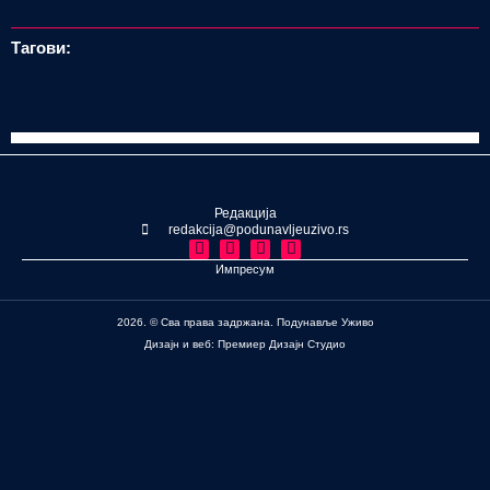
Тагови:
Редакција
redakcija@podunavljeuzivo.rs
Импресум
2026. © Сва права задржана. Подунавље Уживо
Дизајн и веб: Премиер Дизајн Студио