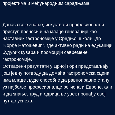
пројектима и међународним сарадњама.
Данас своје знање, искуство и професионални
приступ преноси и на млађе генерације као
наставник гастрономије у Средњој школи „Др
Ђорђе Натошевић“, где активно ради на едукацији
будућих кувара и промоцији савремене
гастрономије.
Остварени резултати у Црној Гори представљају
још једну потврду да домаћа гастрономска сцена
има младе људе способне да равноправно стану
уз најбоље професионалце региона и Европе, али
и да знање, труд и одрицање увек пронађу свој
пут до успеха.