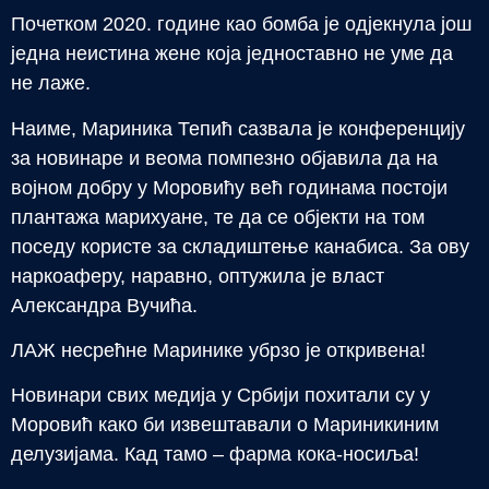
Почетком 2020. године као бомба је одјекнула још
једна неистина жене која једноставно не уме да
не лаже.
Наиме, Мариника Тепић сазвала је конференцију
за новинаре и веома помпезно објавила да на
војном добру у Моровићу већ годинама постоји
плантажа марихуане, те да се објекти на том
поседу користе за складиштење канабиса. За ову
наркоаферу, наравно, оптужила је власт
Александра Вучића.
ЛАЖ несрећне Маринике убрзо је откривена!
Новинари свих медија у Србији похитали су у
Моровић како би извештавали о Мариникиним
делузијама. Кад тамо – фарма кока-носиља!