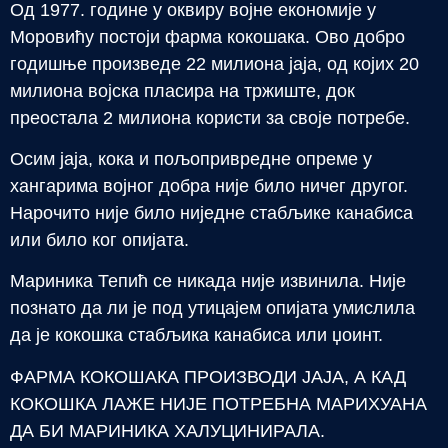
Од 1977. године у оквиру војне економије у
Моровићу постоји фарма кокошака. Ово добро
годишње произведе 22 милиона јаја, од којих 20
милиона војска пласира на тржиште, док
преостала 2 милиона користи за своје потребе.
Осим јаја, кока и пољопривредне опреме у
хангарима војног добра није било ничег другог.
Нарочито није било ниједне стабљике канабиса
или било ког опијата.
Мариника Тепић се никада није извинила. Није
познато да ли је под утицајем опијата умислила
да је кокошка стабљика канабиса или џоинт.
ФАРМА КОКОШАКА ПРОИЗВОДИ ЈАЈА, А КАД
КОКОШКА ЛАЖЕ НИЈЕ ПОТРЕБНА МАРИХУАНА
ДА БИ МАРИНИКА ХАЛУЦИНИРАЛА.