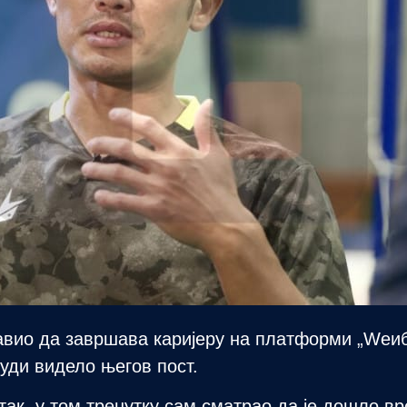
јавио да завршава каријеру на платформи „Wеиб
људи видело његов пост.
атак, у том тренутку сам сматрао да је дошло в