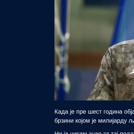
Када је пре шест година об
брзини којом је милијарду 
Ни ја нисам знао за тај под