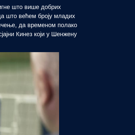
тигне што више добрих
да што већем броју младих
ичење, да временом полако
сјајни Кинез који у Шенжену