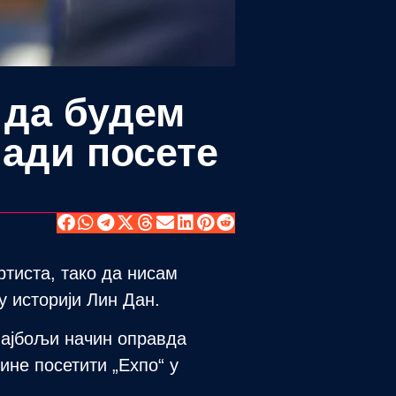
 да будем
ади посете
ртиста, тако да нисам
у историји Лин Дан.
 најбољи начин оправда
ине посетити „Еxпо“ у