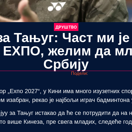
ДРУШТВО
за Тањуг: Част ми је
 ЕXПО, желим да мл
Србију
Подели:
р „Еxпо 2027“, у Кини има много изузетних спо
м изабран, рекао је најбољи играч бадминтона 
јуу за Тањуг истакао да ће се потрудити да на
то више Кинеза, пре свега младих, следеће год