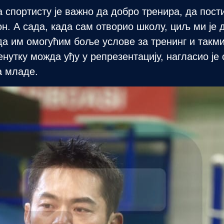
а спортисту је важно да добро тренира, да пос
н. А сада, када сам отворио школу, циљ ми је 
да им омогућим боље услове за тренинг и такм
енутку можда уђу у репрезентацију, нагласио је 
а младе.