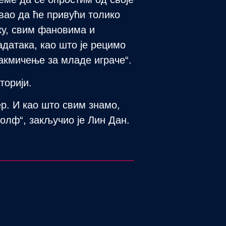
вао да ће привући толико
ку, свим фановима и
адатака, као што је рецимо
кмичење за младе играче“.
торији.
р. И као што свим знамо,
голф“, закључио је Лин Дан.