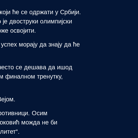
оји ће се одржати у Србији.
 је двоструки олимпијски
оже освојити.
успех морају да знају да ће
 често се дешава да ишод
ом финалном тренутку,
ејом.
противници. Осим
Ђоковић можда не би
литет“.