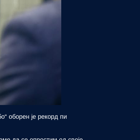
о“ оборен је рекорд пи
реме да се опростим од своје