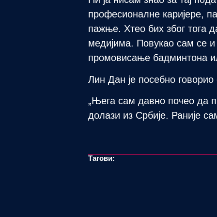
професионалне каријере, па
пажње. Хтео бих због тога 
медијима. Повукао сам се и 
промовисање бадминтона ил
Лин Дан је посебно говорио 
„Њега сам давно почео да п
долази из Србије. Раније са
Тагови: