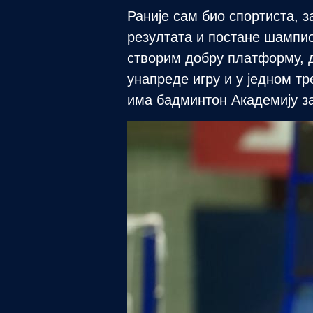
Раније сам био спортиста, з
резултата и постане шампио
створим добру платформу, 
унапреде игру и у једном тр
има бадминтон Академију з