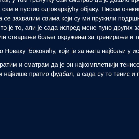
 сам и пустио одговарајућу објаву. Нисам очеки
да се захвалим свима који су ми пружили подрш
то је то, али је сада испред мене пуно других з
и стварање бољег окружења за тренирање и та
о Новаку Ђоковићу, који је за њега најбољи у ис
ратим и сматрам да је он најкомплетнији тенисе
м највише пратио фудбал, а сада су то тенис и 