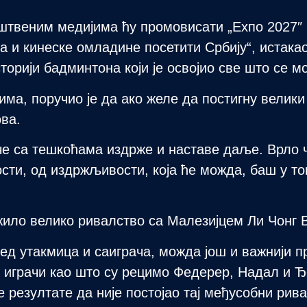
штвеним медијима ћу промовисати „Еxпо 2027″ к
а и кинеске омладине посетити Србију“, истакао
торији бадминтона који је освојио све што се м
а, поручио је да ако желе да постигну велики 
ва.
уоче са тешкоћама издрже и наставе даље. Врло
ости, од издржљивости, која ће можда, баш у т
жило велико ривалство са Малезијцем Ли Чонг В
ред утакмица и саиграча, можда још и важнији 
 играчи као што су рецимо Федерер, Надал и 
 резултате да није постојао тај међусобни рива