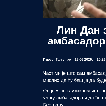
Лин Дан 
амбасадор
Извор: Таnjyг.рс
13.06.2026.
10:26
Част ми је што сам амбасадо
мислио да ћу баш ја да буде
Он је у ексклузивном интерв
улогу амбасадора и да ће ш
Београду.