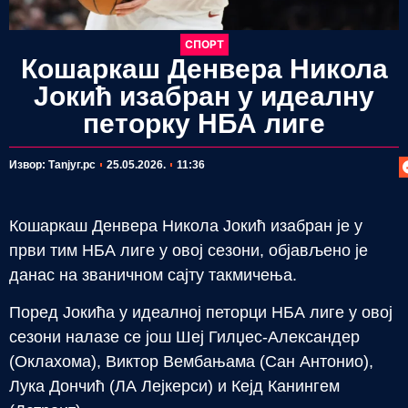
СПОРТ
Кошаркаш Денвера Никола
Јокић изабран у идеалну
петорку НБА лиге
П
Извор: Таnjyг.рс
25.05.2026.
11:36
Кошаркаш Денвера Никола Јокић изабран је у
први тим НБА лиге у овој сезони, објављено је
данас на званичном сајту такмичења.
Поред Јокића у идеалној петорци НБА лиге у овој
сезони налазе се још Шеј Гилџес-Александер
(Оклахома), Виктор Вембањама (Сан Антонио),
Лука Дончић (ЛА Лејкерси) и Кејд Канингем