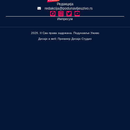
Редакција
redakcija@podunavljeuzivo.rs
Импресум
2026. © Сва права задржана. Подунавље Уживо
Дизајн и веб: Премиер Дизајн Студио