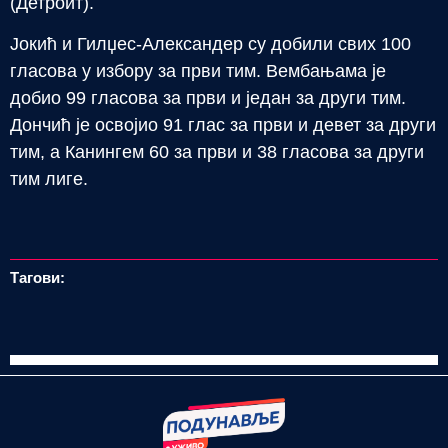
(Детроит).
Јокић и Гилџес-Александер су добили свих 100
гласова у избору за први тим. Вембањама је
добио 99 гласова за први и један за други тим.
Дончић је освојио 91 глас за први и девет за други
тим, а Канингем 60 за први и 38 гласова за други
тим лиге.
Тагови: