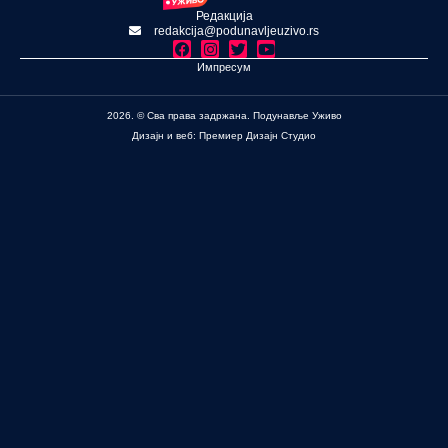
Редакција
redakcija@podunavljeuzivo.rs
Импресум
2026. © Сва права задржана. Подунавље Уживо
Дизајн и веб: Премиер Дизајн Студио