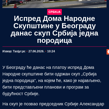
СРБИЈА
Испред Дома Народне
Скупштине у Београду
данас скуп Србија једна
породица
П
Извор: Таnjyг.рс
27.06.2026.
10:24
У Београду ће данас на платоу испред Дома
Народне скупштине бити одржан скуп „Србија
једна породица“, на којем ће, како је најављено,
бити представљени планови и програм за
будућност Србије.
На скуп је позвао председник Србије Александар