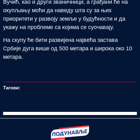
Вучић, као и други званичници, а грађани ће на
окупљању моћи да наведу шта су за њих
приоритети у развоју земље у будућности и да
укажу на проблеме са којима се суочавају.
На скупу ће бити развијена највећа застава
Србије дуга више од 500 метара и широка око 10
метара.
Тагови: