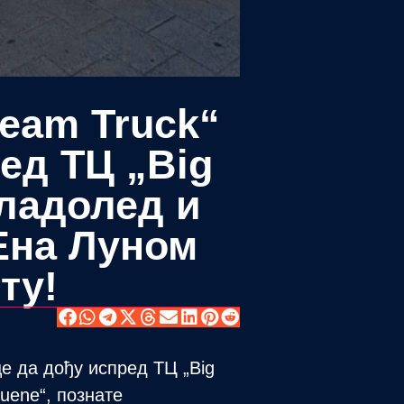
eam Truck“
ед ТЦ „Big
сладолед и
Ена Луном
ту!
е да дођу испред ТЦ „Big
uene“, познате