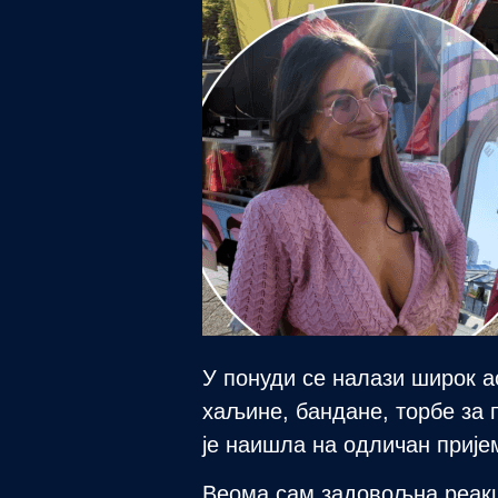
У понуди се налази широк а
хаљине, бандане, торбе за 
је наишла на одличан прије
Веома сам задовољна реакц