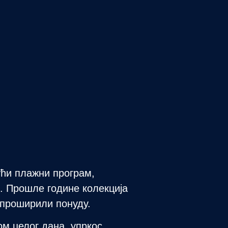
ући плажни програм,
. Прошле године колекција
 проширили понуду.
м целог дана, упркос