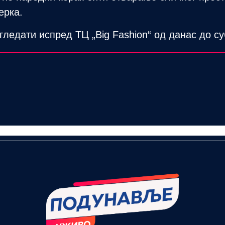
ерка.
гледати испред ТЦ „Big Fashion“ од данас до су