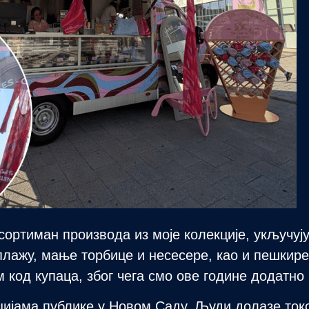
сортиман производа из моје колекције, укључуј
плажу, мање торбице и несесере, као и пешкире
м код купаца, због чега смо ове године додатно
ијама публике у Новом Саду. Људи долазе токо