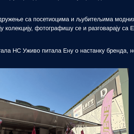
 дружење са посетиоцима и љубитељима модних
ју колекцију, фотографишу се и разговарају са 
тала НС Уживо питала Ену о настанку бренда, 