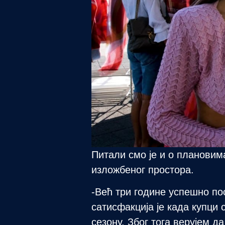
Питали смо је и о плановима
изложбеног простора.
-Већ три године успешно по
сатисфакција је када купци
сезону. Због тога верујем 