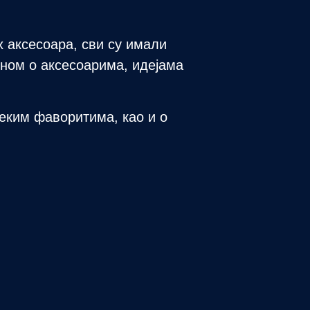
 аксесоара, сви су имали
Еном о аксесоарима, идејама
неким фаворитима, као и о