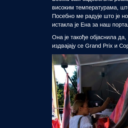
високим температурама, што
Посебно ме радује што је н
истакла је Ена за наш порта
Она је такође објаснила да
издвајају се Grand Prix и C