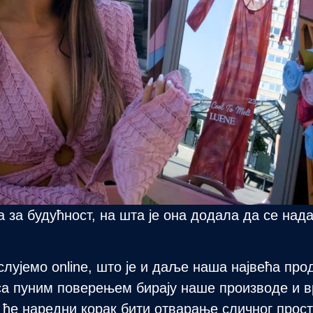
 за будућност, на шта је она додала да се над
слујемо online, што је и даље наша највећа про
 са пуним поверењем бирају наше производе и вр
да ће наредни корак бити отварање сличног прос