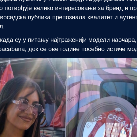
 потврђује велико интересовање за бренд и пр
овосадска публика препознала квалитет и аутен
л.
, када су у питању најтраженији модели наочар
opacabana, док се ове године посебно истиче мод