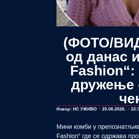
(ФОТО/ВИД
од данас 
Fashion“:
дружење 
че
Извор: НС УЖИВО
25.06.2026.
22:
Мини комби у препознатљиви
Fashion“ где се одржава пр