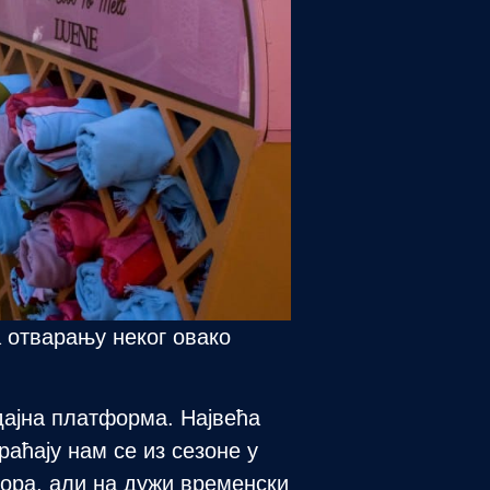
а отварању неког овако
дајна платформа. Највећа
аћају нам се из сезоне у
тора, али на дужи временски