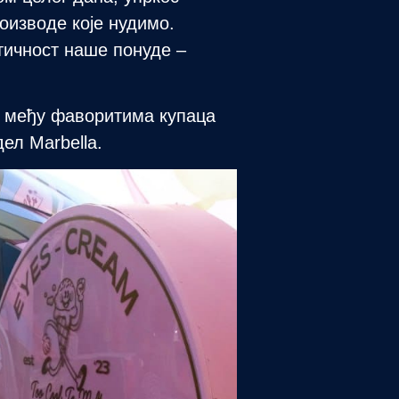
оизводе које нудимо.
тичност наше понуде –
а, међу фаворитима купаца
ел Marbella.