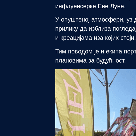
инфлуенсерке Ене Луне.
У опуштеној атмосфери, уз
прилику да изблиза погледа
и креацијама иза којих стоји.
Тим поводом је и екипа пор
плановима за будућност.