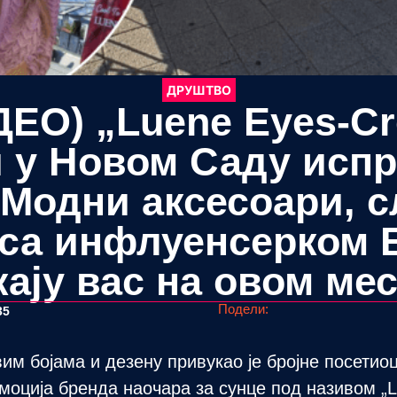
ДРУШТВО
ЕО) „Luene Eyes-Cr
и у Новом Саду испр
 Модни аксесоари, 
са инфлуенсерком 
кају вас на овом мес
Подели:
35
м бојама и дезену привукао је бројне посетиоц
омоција бренда наочара за сунце под називом „L