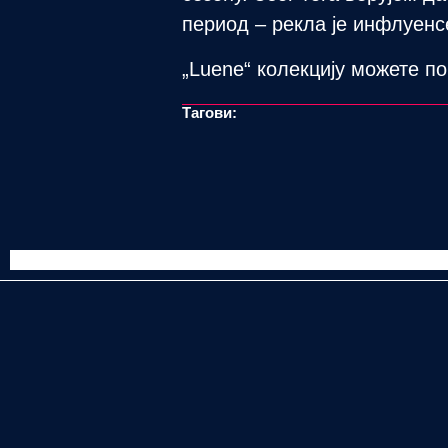
период – рекла је инфлуенс
„Luene“ колекцију можете по
Тагови: