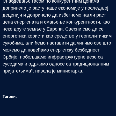
Снабдевање гасом по конкурентним ценама
допринело је расту наше економије у последњој
деценији и допринело да избегнемо нагли раст
цена енергената и смањење конкурентности, као
неке друге земље у Европи. Свесни смо да се
енергетика користи као средство у геополитичким
сукобима, али ћемо наставити да чинимо све што
можемо да повећамо енергетску безбедност
Србије, побољшамо инфраструктурне везе са
суседима и одржимо односе са традиционалним
пријатељима“, навела је министарка.
Тагови: