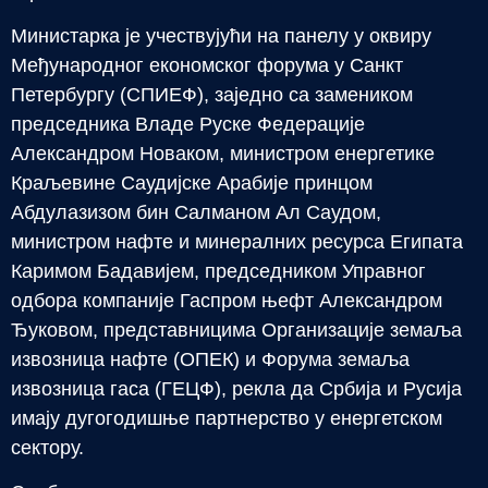
Министарка је учествујући на панелу у оквиру
Међународног економског форума у Санкт
Петербургу (СПИЕФ), заједно са замеником
председника Владе Руске Федерације
Александром Новаком, министром енергетике
Краљевине Саудијске Арабије принцом
Абдулазизом бин Салманом Ал Саудом,
министром нафте и минералних ресурса Египата
Каримом Бадавијем, председником Управног
одбора компаније Гаспром њефт Александром
Ђуковом, представницима Организације земаља
извозница нафте (ОПЕК) и Форума земаља
извозница гаса (ГЕЦФ), рекла да Србија и Русија
имају дугогодишње партнерство у енергетском
сектору.