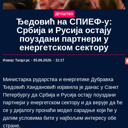
ДРУШТВО
Ђедовић на СПИЕФ-у:
Србија и Русија остају
поуздани партнери у
енергетском сектору
П
Извор: Таnjyг.рс
05.06.2026.
11:17
Министарка рударства и енергетике Дубравка
Ђедовић Хандановић изјавила је данас у Санкт
Петербургу да Србија и Русија остају поуздани
партнери у енергетском сектору и да верује да ће
се у дијалогу пронаћи модел сарадње који ће у
датим условима бити у најбољем интересу обе
стране.