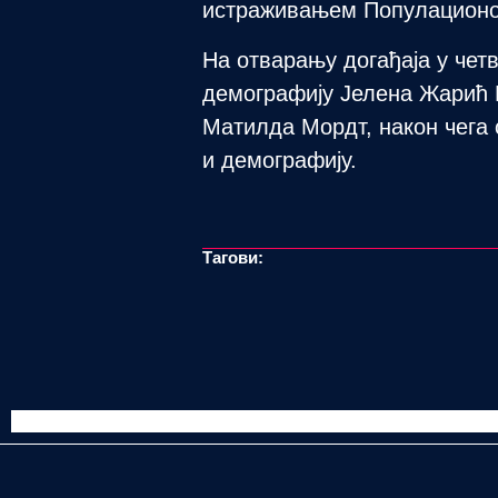
истраживањем Популационог
На отварању догађаја у четв
демографију Јелена Жарић 
Матилда Мордт, након чега 
и демографију.
Тагови: