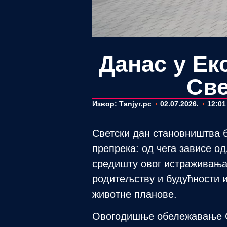
Данас у Ек
Све
Извор: Таnjyг.рс
02.07.2026.
12:01
Светски дан становништва б
препрека: од чега зависе о
средишту овог истраживања 
родитељству и будућности и
животне планове.
Овогодишње обележавање Св