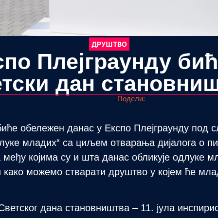
ДРУШТВО
спо Плејграунду би
тски дан становни
Подели:
иће обележен данас у Експо Плејграунду под с
длуке младих“ са циљем отварања дијалога о пи
међу којима су и шта данас обликује одлуке мл
 како можемо стварати друштво у којем ће мла
етског дана становништва – 11. јула инспирис