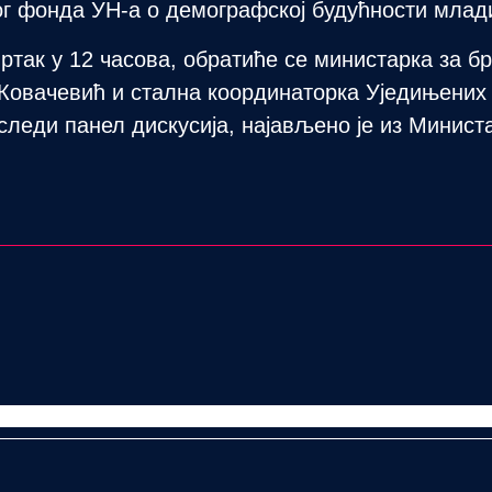
 фонда УН-а о демографској будућности млад
ртак у 12 часова, обратиће се министарка за б
Ковачевић и стална координаторка Уједињених 
следи панел дискусија, најављено је из Минист