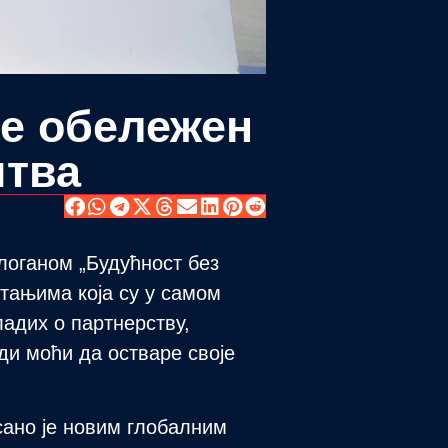
ће обележен
штва
логаном „Будућност без
тањима која су у самом
адих о партнерству,
ди моћи да остваре своје
ано је новим глобалним