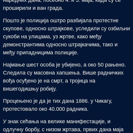
наредних дана, посебно 4. и 5. маја, када су се
проширили и ван града.
Пошто је полиција оштро разбијала протестне
скупове, односно штрајкове, уследили су озбиљни
сукоби на улицама, уз жртве, како међу
демонстрантима односно штрајкачима, тако и
међу припадницима полиције.
Најмање шест особа је убијено, а око 50 рањено.
Следила су масовна хапшења. Више радничких
вођа осуђено је на смрт, а тројица на
вишегодишњу робију.
Процењено је да је тих дана 1886. у Чикагу,
протестовало око 40.000 радника.
У знак сећања на велике манифестације, и
одлучну борбу, с низом жртава, првих дана маја