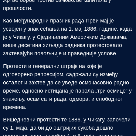
жртве борбе против самовоље капитала у
прошлости.
Као Међународни празник рада Први мај је
усвојен у знак сећања на 1. мај 1886. године, када
је у Чикагу, у Сједињеним Америчким Државама,
више десетина хиљада радника протестовало
захтевајући повољније и праведније услове.
Протести и генерални штрајк на које је
одговорено репресијом, садржали су између
осталог и захтев да се уведе осмочасовно радно
време, односно истицана је парола „три осмице“ у
значењу, осам сати рада, одмора, и слободног
времена.
Вишедневни протести те 1886. у Чикагу, започели
су 1. маја, да би до оштријих сукоба дошло