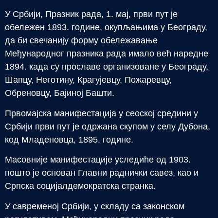
У Србији, Празник рада, 1. мај, први пут је
обележен 1893. године, окупљањима у Београду,
да би свечанију форму обележавање
Међународног празника рада имало већ наредне
1894. када су прославе организоване у Београду,
Шапцу, Неготину, Крагујевцу, Пожаревцу,
Обреновцу, Бајиној Башти.
Првомајска манифестација у сеоској средини у
Србији први пут је одржана скупом у селу Дубона,
код Младеновца, 1895. године.
Масовније манифестације уследиће од 1903.
пошто је основан Главни раднички савез, као и
Српска социјалдемократска странка.
У савременој Србији, у складу са законском