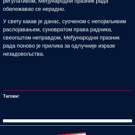
регулативом, Међународни празник рада
обележавао се нерадно.
У свету какав је данас, суоченом с непојмљивим
раслојавањем, суновратом права радника,
свеопштом неправдом, Међународни празник
рада поново је прилика за одлучније изразе
незадовољства.
Тагови: