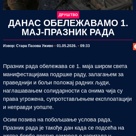
ДРУШТВО
ДАНАС ОБЕЛЕЖАВАМО 1.
МАЈ-ПРАЗНИК РАДА
П
Извор: Стара Пазова Уживо
01.05.2026.
09:33
Празник рада обележава се 1. маја широм света
манифестацијама подршке раду, залагањем за
праведнији и бољи положај радних људи,
наглашавањем солидарности са онима чија су
права угрожена, супротстављењем експлоатацији
и неправди уопште.
Осим позива на побољшање услова рада,
Празник рада је такође дан када се подсећа на