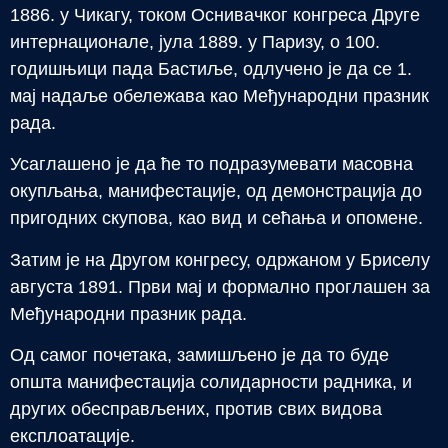
1886. у Чикагу, током Оснивачког конгреса Друге
интернационале, јула 1889. у Паризу, о 100.
годишњици пада Бастиље, одлучено је да се 1.
мај надаље обележава као Међународни празник
рада.
Усаглашено је да ће то подразумевати масовна
окупљања, манифестације, од демонстрација до
пригодних скупова, као вид и сећања и опомене.
Затим је на Другом конгресу, одржаном у Бриселу
августа 1891. Први мај и формално проглашен за
Међународни празник рада.
Од самог почетака, замишљено је да то буде
општа манифестација солидарности радника, и
других обесправљених, против свих видова
експлоатације.