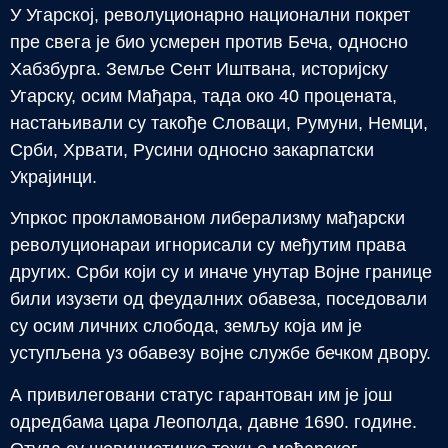
У Угарској, револуционарно национални покрет
пре свега је био усмерен против Беча, односно
Хабзбурга. Земље Сент Иштвана, историјску
Угарску, осим Мађара, тада око 40 процената,
настањивали су такође Словаци, Румуни, Немци,
Срби, Хрвати, Русини односно закарпатски
Украјинци.
Упркос прокламованом либерализму мађарски
револуционараи игнорисали су међутим права
других. Срби који су и иначе унутар Војне границе
били изузети од феудалних обавеза, поседовали
су осим личних слобода, земљу која им је
уступљена уз обавезу војне службе бечком двору.
А привилеговани статус гарантован им је још
одредбама цара Леополда, давне 1690. године.