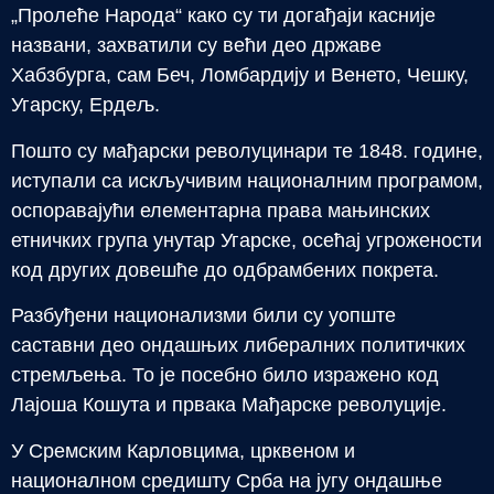
„Пролеће Народа“ како су ти догађаји касније
названи, захватили су већи део државе
Хабзбурга, сам Беч, Ломбардију и Венето, Чешку,
Угарску, Ердељ.
Пошто су мађарски револуцинари те 1848. године,
иступали са искључивим националним програмом,
оспоравајући елементарна права мањинских
етничких група унутар Угарске, осећај угрожености
код других довешће до одбрамбених покрета.
Разбуђени национализми били су уопште
саставни део ондашњих либералних политичких
стремљења. То је посебно било изражено код
Лајоша Кошута и првака Мађарске револуције.
У Сремским Карловцима, црквеном и
националном средишту Срба на југу ондашње