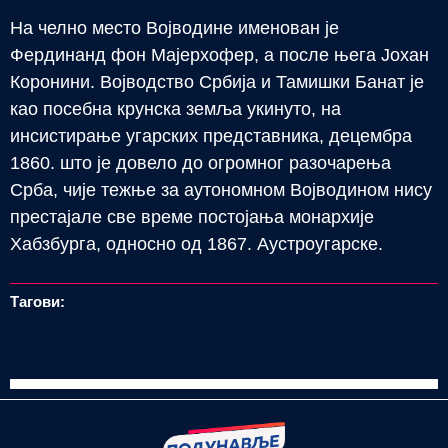
На челно место Војводине именован је
Фердинанд фон Мајерхофер, а после њега Јохан
Коронини. Војводство Србија и Тамишки Банат је
као посебна крунска земља укинуто, на
инсистирање угарских представника, децембра
1860. што је довело до огромног разочарења
Срба, чије тежње за аутономном Војводином нису
престајале све време постојања монархије
Хабзбурга, односно од 1867. Аустроугарске.
Тагови: