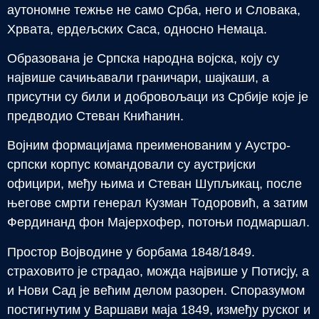
аутономне тежње не само Срба, него и Словака,
Хрвата, ердељских Саса, односно Немаца.
Образована је Српска народна војска, коју су
највише сачињавали граничари, шајкаши, а
присутни су били и добровољаци из Србије које је
предводио Стеван Книћанин.
Војним формацијама преименованим у Аустро-
српски корпус командовали су аустријски
официри, међу њима и Стеван Шупљикац, после
његове смрти генерал Кузман Тодоровић, а затим
Фердинанд фон Мајерхофер, потоњи подмаршал.
Простор Војводине у борбама 1848/1849.
страховито је страдао, можда највише у Потисју, а
и Нови Сад је већим делом разорен. Споразумом
постигнутим у Варшави маја 1849, између руског и