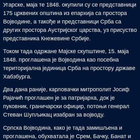
Угарске, маја те 1848. окупили су се представници
175 црквених општина из епархија са простора
Војводине, а такође и представници Срба са
других простора Аустријског царства, уз присуство
представника Кнежевине Србије.
Током тада одржане Мајске скупштине, 15. маја
1848. проглашена је Војводина као посебна
територијална јединица Срба на простору државе
Хабзбурга.
Два дана раније, карловачки митрополит Јосиф
Рајачић проглашен је за патријарха, док је
пуковник, граничарски официр, потоњи генерал
Стеван Шупљикац изабран за војводу.
Српска Војводина, како је тада замишљена и
проглашена, обухватала је Срем, Бачку, Банат и