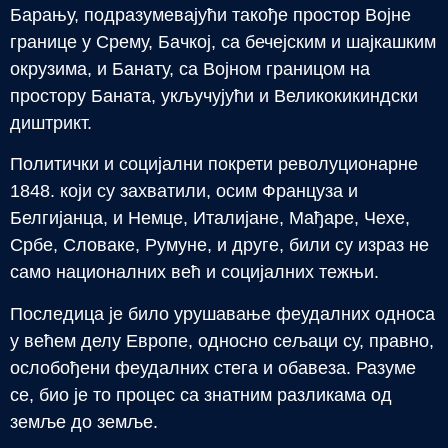
Барању, подразумевајући такође простор Војне
границе у Срему, Бачкој, са бечејским и шајкашким
окрузима, и Банату, са Војном границом на
простору Баната, укључујући и Великокикиндски
диштрикт.
Политички и социјални покрети револуционарне
1848. који су захватили, осим Француза и
Белгијанца, и Немце, Италијане, Мађаре, Чехе,
Србе, Словаке, Румуне, и друге, били су израз не
само националних већ и социјалних тежњи.
Последица је било урушавање феудалних односа
у већем делу Европе, односно сељаци су, правно,
ослобођени феудалних стега и обавеза. Разуме
се, био је то процес са знатним разликама од
земље до земље.