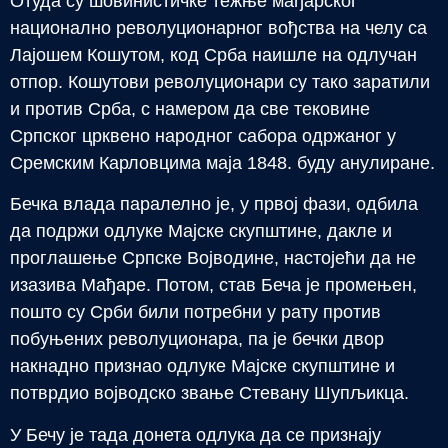
Отуда су шовинистичке тежње мађарског
национално револуционарног вођства на челу са
Лајошем Кошутом, код Срба наишле на одлучан
отпор. Кошутови револуционари су тако заратили
и против Срба, с намером да све тековине
Српског црквено народног сабора одржаног у
Сремским Карловцима маја 1848. буду анулиране.
Бечка влада паралелно је, у првој фази, одбила
да подржи одлуке Мајске скупштине, дакле и
проглашење Српске Војводине, настојећи да не
изазива Мађаре. Потом, став Беча је промењен,
пошто су Срби били потребни у рату против
побуњених револуционара, па је бечки двор
накнадно признао одлуке Мајске скупштине и
потврдио војводско звање Стевану Шупљикца.
У Бечу је тада донета одлука да се признају