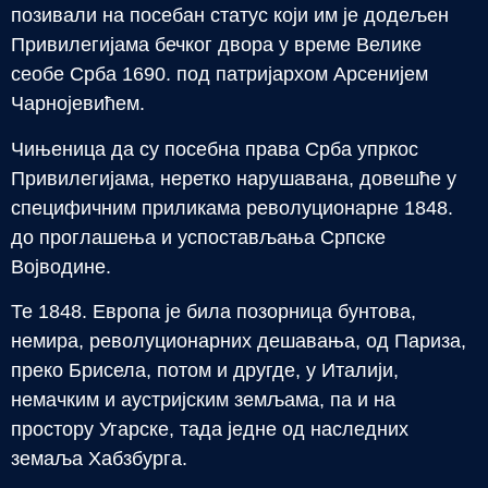
позивали на посебан статус који им је додељен
Привилегијама бечког двора у време Велике
сеобе Срба 1690. под патријархом Арсенијем
Чарнојевићем.
Чињеница да су посебна права Срба упркос
Привилегијама, неретко нарушавана, довешће у
специфичним приликама револуционарне 1848.
до проглашења и успостављања Српске
Војводине.
Те 1848. Европа је била позорница бунтова,
немира, револуционарних дешавања, од Париза,
преко Брисела, потом и другде, у Италији,
немачким и аустријским земљама, па и на
простору Угарске, тада једне од наследних
земаља Хабзбурга.