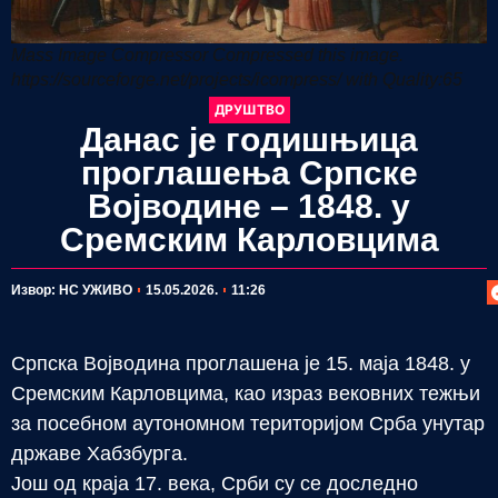
Mass Image Compressor Compressed this image.
https://sourceforge.net/projects/icompress/ with Quality:65
ДРУШТВО
Данас је годишњица
проглашења Српске
Војводине – 1848. у
Сремским Карловцима
П
Извор: НС УЖИВО
15.05.2026.
11:26
Српска Војводина проглашена је 15. маја 1848. у
Сремским Карловцима, као израз вековних тежњи
за посебном аутономном територијом Срба унутар
државе Хабзбурга.
Још од краја 17. века, Срби су се доследно