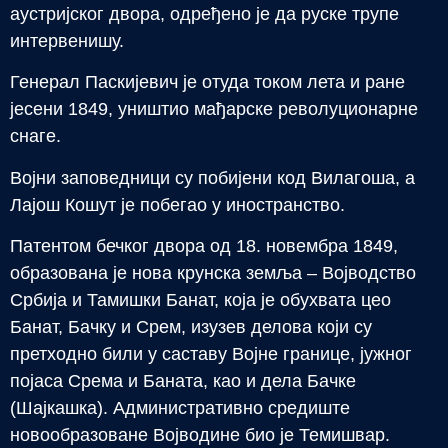
аустријског двора, одређено је да руске трупе
интервенишу.
Генерал Паскијевич је отуда током лета и ране
јесени 1849, уништио мађарске револуционарне
снаге.
Војни заповедници су побијени код Вилагоша, а
Лајош Кошут је побегао у иностранство.
Патентом бечког двора од 18. новембра 1849,
образована је нова крунска земља – Војводство
Србија и Тамишки Банат, која је обухвата цео
Банат, Бачку и Срем, изузев делова који су
претходно били у саставу Војне границе, јужног
појаса Срема и Баната, као и дела Бачке
(Шајкашка). Административно средиште
новообразоване Војводине био је Темишвар.