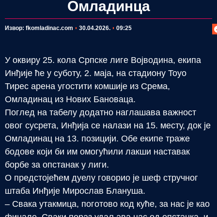
Омладинца
П
Извор: fkomladinac.com
30.04.2026.
09:25
У оквиру 25. кола Српске лиге Војводина, екипа
Инђије ће у суботу, 2. маја, на стадиону Toyo
Тирес арена угостити комшије из Срема,
Омладинац из Нових Бановаца.
Поглед на табелу додатно наглашава важност
овог сусрета, Инђија се налази на 15. месту, док је
Омладинац на 13. позицији. Обе екипе траже
бодове који би им омогућили лакши наставак
борбе за опстанак у лиги.
О предстојећем дуелу говорио је шеф стручног
штаба Инђије Мирослав Блануша.
– Свака утакмица, поготово код куће, за нас је као