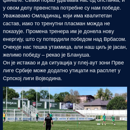
финале. Сваки пораз удаљава нас од опстанка, и
у овом делу првенства потребне су нам победе.
Уважавамо Омладинац, који има квалитетан
састав, иако то тренутни пласман можда не
показује. Промена тренера им је донела нову
енергију, што су потврдили победом над Врбасом.
Очекује нас тешка утакмица, али наш циљ је јасан,
желимо победу – рекао је Блануша.
Он је истакао и да ситуација у плеј-аут зони Прве
лиге Србије може додатно утицати на расплет у
Српској лиги Војводина.