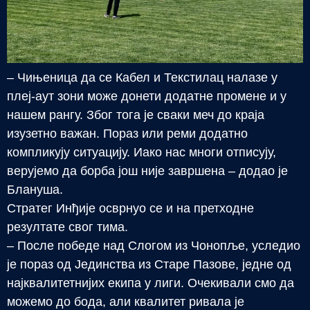
– Чињеница да се Кабел и Текстилац налазе у
плеј-аут зони може донети додатне промене и у
нашем рангу. Због тога је сваки меч до краја
изузетно важан. Пораз или реми додатно
компликују ситуацију. Иако нас многи отписују,
верујемо да борба још није завршена – додао је
Блануша.
Стратег Инђије осврнуо се и на претходне
резултате свог тима.
– После победе над Слогом из Чонопље, уследио
је пораз од Јединства из Старе Пазове, једне од
најквалитетнијих екипа у лиги. Очекивали смо да
можемо до бода, али квалитет ривала је