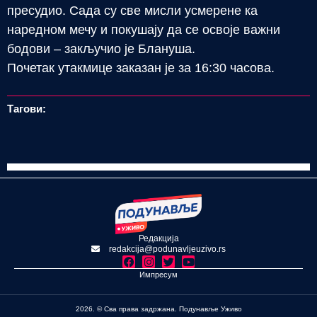
пресудио. Сада су све мисли усмерене ка
наредном мечу и покушају да се освоје важни
бодови – закључио је Блануша.
Почетак утакмице заказан је за 16:30 часова.
Тагови:
Редакција
redakcija@podunavljeuzivo.rs
Импресум
2026. © Сва права задржана. Подунавље Уживо