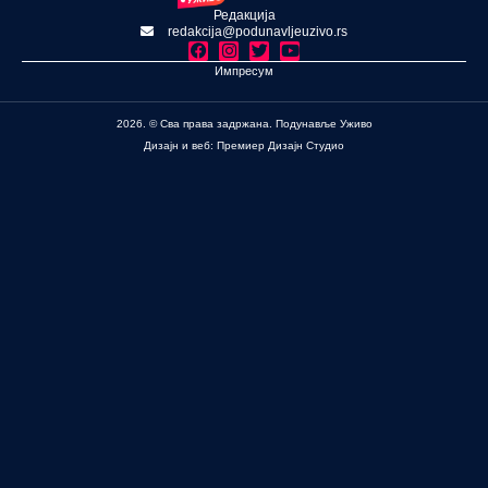
Редакција
redakcija@podunavljeuzivo.rs
Импресум
2026. © Сва права задржана. Подунавље Уживо
Дизајн и веб: Премиер Дизајн Студио