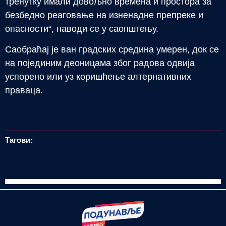
тренутку имали довољно времена и простора за
безбедно реаговање на изненадне препреке и
опасности“, наводи се у саопштењу.
Саобраћај је ван градских средина умерен, док се
на појединим деоницама због радова одвија
успорено или уз коришћење алтернативних
праваца.
Тагови: