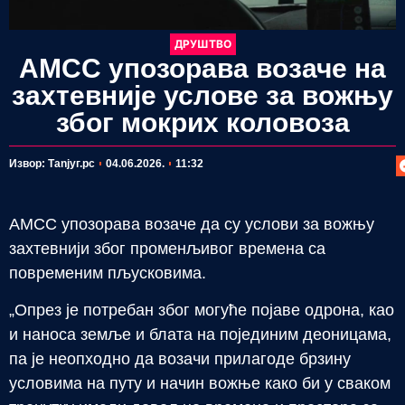
ДРУШТВО
АМСС упозорава возаче на
захтевније услове за вожњу
због мокрих коловоза
П
Извор: Таnjyг.рс
04.06.2026.
11:32
АМСС упозорава возаче да су услови за вожњу
захтевнији због променљивог времена са
повременим пљусковима.
„Опрез је потребан због могуће појаве одрона, као
и наноса земље и блата на појединим деоницама,
па је неопходно да возачи прилагоде брзину
условима на путу и начин вожње како би у сваком