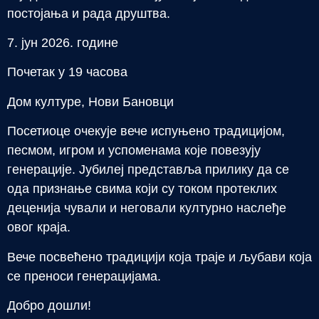
постојања и рада друштва.
7. јун 2026. године
Почетак у 19 часова
Дом културе, Нови Бановци
Посетиоце очекује вече испуњено традицијом,
песмом, игром и успоменама које повезују
генерације. Јубилеј представља прилику да се
ода признање свима који су током протеклих
деценија чували и неговали културно наслеђе
овог краја.
Вече посвећено традицији која траје и љубави која
се преноси генерацијама.
Добро дошли!