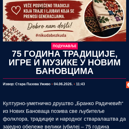
ПОДУНАВЉЕ
75 ГОДИНА ТРАДИЦИЈЕ,
ИГРЕ И МУЗИКЕ У НОВИМ
БАНОВЦИМА
П
Извор: Стара Пазова Уживо
04.06.2026.
11:43
Културно-уметничко друштво „Бранко Радичевић“
из Нових Бановаца позива све љубитеље
фолклора, традиције и народног стваралаштва да
заједно обележе велики јубилеј – 75 година